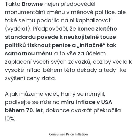
Takto
Browne
nejen předpověděl
monumentální změnu v měnové politice, ale
také se mu podařilo na ni kapitalizovat
(vydělat). Předpověděl, že
konec zlatého
standardu povede k neukojitelné touze
politiků tisknout peníze a „inflačně“ tak
samotnou měnu
a to vše za účelem
zaplacení všech svých závazků, což by vedlo k
vysoké inflaci během této dekády a tedy i ke
zvýšení ceny zlata.
A jak můžeme vidět, Harry se nemýlil,
podívejte se níže na
míru inflace v USA
během 70. let
, dokonce dvakrát překročila
10%.