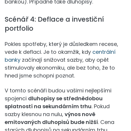
bankou). Případně také dluhopisy.
Scénář 4: Deflace a investiční
portfolio
Pokles spotřeby, který je důsledkem recese,
vede k deflaci. Je to okamžik, kdy
centrální
banky
začínají snižovat sazby, aby opět
stimulovaly ekonomiku, ale bez toho, že to
hned jsme schopni poznat.
V tomto scénáři budou vašimi nejlepšími
spojenci
dluhopisy se střednědobou
splatností na sekundárním trhu
. Pokud
sazby klesnou na nulu,
výnos nově
emitovaných dluhopisů bude nižší
. Cena
starých dluhopisů na sekundárním trhu