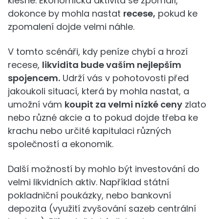
klesne. Ekonomická aktivita se zpomalí,
dokonce by mohla nastat
recese,
pokud ke
zpomalení dojde velmi náhle.
V tomto scénáři, kdy peníze chybí a hrozí
recese,
likvidita bude vaším nejlepším
spojencem.
Udrží vás v pohotovosti před
jakoukoli situací, která by mohla nastat, a
umožní vám
koupit za velmi nízké ceny
zlato
nebo různé akcie a to pokud dojde třeba ke
krachu nebo určité kapitulaci různých
společností a ekonomik.
Další možností by mohlo být investování do
velmi likvidních aktiv. Například státní
pokladniční poukázky, nebo bankovní
depozita (využití zvyšování sazeb centrální