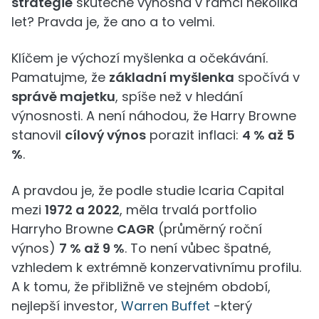
strategie
skutečně výnosná v rámci několika
let? Pravda je, že ano a to velmi.
Klíčem je výchozí myšlenka a očekávání.
Pamatujme, že
základní myšlenka
spočívá v
správě majetku
, spíše než v hledání
výnosnosti. A není náhodou, že Harry Browne
stanovil
cílový výnos
porazit inflaci:
4 % až 5
%
.
A pravdou je, že podle studie Icaria Capital
mezi
1972 a 2022
, měla trvalá portfolio
Harryho Browne
CAGR
(průměrný roční
výnos)
7 % až 9 %
. To není vůbec špatné,
vzhledem k extrémně konzervativnímu profilu.
A k tomu, že přibližně ve stejném období,
nejlepší investor,
Warren Buffet
-který