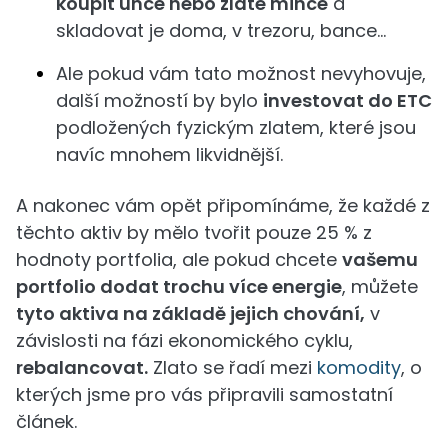
koupit unce nebo zlaté mince
a
skladovat je doma, v trezoru, bance...
Ale pokud vám tato možnost nevyhovuje,
další možností by bylo
investovat do ETC
podložených fyzickým zlatem, které jsou
navíc mnohem likvidnější.
A nakonec vám opět připomínáme, že každé z
těchto aktiv by mělo tvořit pouze 25 % z
hodnoty portfolia, ale pokud chcete
vašemu
portfolio dodat trochu více energie
, můžete
tyto aktiva na základě jejich chování,
v
závislosti na fázi ekonomického cyklu,
rebalancovat.
Zlato se řadí mezi
komodity
, o
kterých jsme pro vás připravili samostatní
článek.