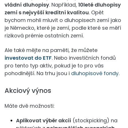
vládní dluhopisy
. Například,
10leté dluhopisy
zemí s nejvyšší kreditní kvalitou
. Opět
bychom mohli mluvit o dluhopisech zemí jako
je Německo, které je zemí, podle které se měří
riziková prémie ostatních zemí.
Ale také mějte na paměti, že můžete
investovat do ETF
. Nebo investičních fondů
pro tento typ aktiv, pokud je to pro vás
pohodlnější. Na trhu jsou i
dluhopisové fondy
.
Akciový výnos
Máte dvě možnosti:
Aplikovat výběr akcií
(stockpicking) na