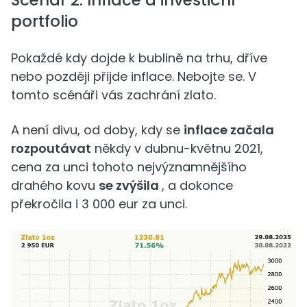
Scénář 2: Inflace a investiční
portfolio
Pokaždé kdy dojde k bublině na trhu, dříve
nebo později přijde inflace. Nebojte se. V
tomto scénáři vás zachrání zlato.
A není divu, od doby, kdy se
inflace začala
rozpoutávat
někdy v dubnu-květnu 2021,
cena za unci tohoto nejvýznamnějšího
drahého kovu
se zvýšila
, a dokonce
překročila i 3 000 eur za unci.