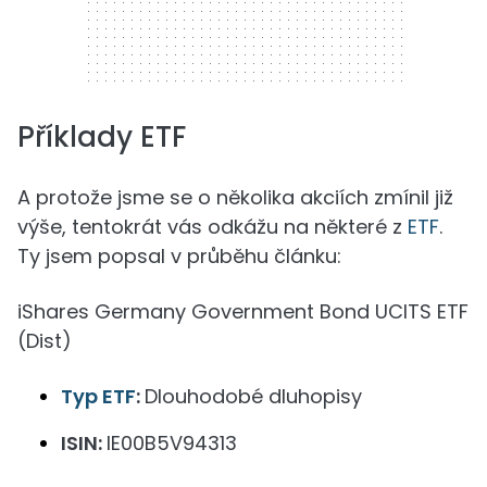
Příklady ETF
A protože jsme se o několika akciích zmínil již
výše, tentokrát vás odkážu na některé z
ETF
.
Ty jsem popsal v průběhu článku:
iShares Germany Government Bond UCITS ETF
(Dist)
Typ ETF
:
Dlouhodobé dluhopisy
ISIN:
IE00B5V94313