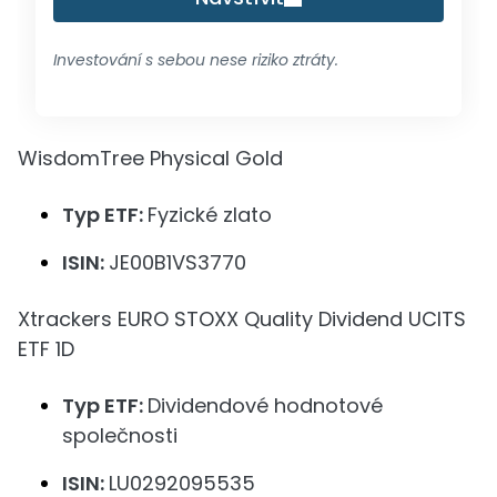
Investování s sebou nese riziko ztráty.
WisdomTree Physical Gold
Typ ETF:
Fyzické zlato
ISIN:
JE00B1VS3770
Xtrackers EURO STOXX Quality Dividend UCITS
ETF 1D
Typ ETF:
Dividendové hodnotové
společnosti
ISIN:
LU0292095535