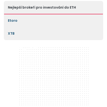
Nejlepší brokeři pro investování do ETH
Etoro
XTB
300 x 250