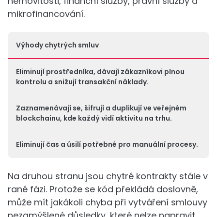
nemovitosti, finanční služby, právní služby a
mikrofinancování.
Výhody chytrých smluv
Eliminují prostředníka, dávají zákazníkovi plnou
kontrolu a snižují transakční náklady.
Zaznamenávají se, šifrují a duplikují ve veřejném
blockchainu, kde každý vidí aktivitu na trhu.
Eliminují čas a úsilí potřebné pro manuální procesy.
Na druhou stranu jsou chytré kontrakty stále v
rané fázi. Protože se kód překládá doslovně,
může mít jakákoli chyba při vytváření smlouvy
nezamýšlené důsledky, které nelze napravit.