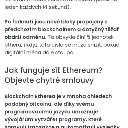
jeden každých 14 sekund).
Po forknutí jsou nové bloky propojeny s
předchozím blockchainem a dotyčný těžař
obdrží odměnu.
Ta obvykle činí 5 jednotek
etheru, i když toto číslo se může snížit, pokud
digitální měna dále stoupá.
Jak funguje síť Ethereum?
Objevte chytré smlouvy
Blockchain Etherea je v mnoha ohledech
podobný bitcoinu, ale díky svému
programovacímu jazyku umožňuje
vývojářům vytvářet programy, které
spravují transakce a automatizují výsledky.