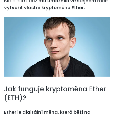
Bitcoinem, což
mu umožnilo ve stejném roce
vytvořit vlastní kryptoměnu Ether.
Jak funguje kryptoměna Ether
(ETH)?
Ether je digitální měna, která běží na