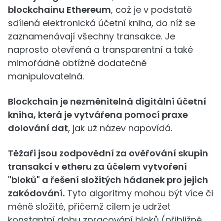
blockchainu Ethereum
, což je v podstatě
sdílená elektronická účetní kniha, do níž se
zaznamenávají všechny transakce. Je
naprosto otevřená a transparentní a také
mimořádně obtížně dodatečně
manipulovatelná.
Blockchain je nezměnitelná digitální účetní
kniha, která je vytvářena pomocí praxe
dolování dat
, jak už název napovídá.
Těžaři jsou zodpovědní za ověřování skupin
transakcí v etheru za účelem vytvoření
"bloků" a řešení složitých hádanek pro jejich
zakódování.
Tyto algoritmy mohou být více či
méně složité, přičemž cílem je udržet
konstantní dobu zpracování bloků (přibližně