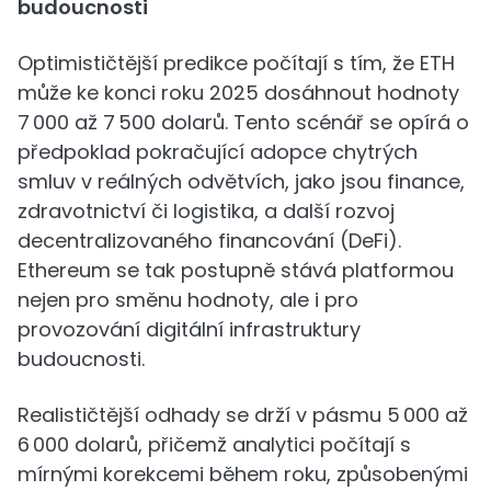
budoucnosti
Optimističtější predikce počítají s tím, že ETH
může ke konci roku 2025 dosáhnout hodnoty
7 000 až 7 500 dolarů. Tento scénář se opírá o
předpoklad pokračující adopce chytrých
smluv v reálných odvětvích, jako jsou finance,
zdravotnictví či logistika, a další rozvoj
decentralizovaného financování (DeFi).
Ethereum se tak postupně stává platformou
nejen pro směnu hodnoty, ale i pro
provozování digitální infrastruktury
budoucnosti.
Realističtější odhady se drží v pásmu 5 000 až
6 000 dolarů, přičemž analytici počítají s
mírnými korekcemi během roku, způsobenými