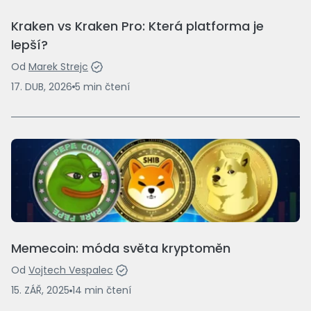
Kraken vs Kraken Pro: Která platforma je
lepší?
Od
Marek Strejc
17. DUB, 2026
5
min
čtení
Memecoin: móda světa kryptoměn
Od
Vojtech Vespalec
15. ZÁŘ, 2025
14
min
čtení