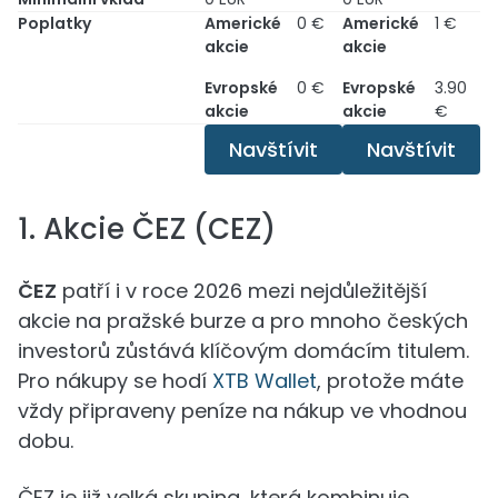
Poplatky
Americké
0 €
Americké
1 €
akcie
akcie
Evropské
0 €
Evropské
3.90
akcie
akcie
€
Navštívit
Navštívit
1. Akcie ČEZ (CEZ)
ČEZ
patří i v roce 2026 mezi nejdůležitější
akcie na pražské burze a pro mnoho českých
investorů zůstává klíčovým domácím titulem.
Pro nákupy se hodí
XTB Wallet
, protože máte
vždy připraveny peníze na nákup ve vhodnou
dobu.
ČEZ je již velká skupina, která kombinuje