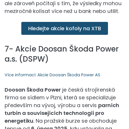
ale zároveň počítají s tím, že výsledky mohou
meziročně kolísat více než u bank nebo utilit.
Hledejte akcie kofoly na XTB
7- Akcie Doosan Škoda Power
a.s. (DSPW)
Více informací:
Akcie Doosan Škoda Power AS
Doosan Škoda Power
je česká strojírenská
firma se sídlem v Plzni, která se specializuje
především na vývoj, výrobu a servis
parních
turbín a souvisejících technologií pro
energetiku
. Na pražské burze se obchoduje
teprve od
6. února 2025
, kdy vstoupila na