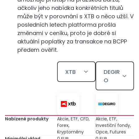
ačkoliv jeho nabídka konkrétních titulů
může být v porovnání s XTB o něco užší. V
posledních letech platforma prošla
změnami v ceníku, proto je dobré si
aktuální poplatky za transakce na BCPP
předem ověřit.
XTB
DEGIR
O
Nabízené produkty
Akcie, ETF, CFD,
Akcie, ETF,
Forex,
Investiční fondy,
Kryptoměny
Opce, Futures
Minimální vklad
0 EUR
0 EUR