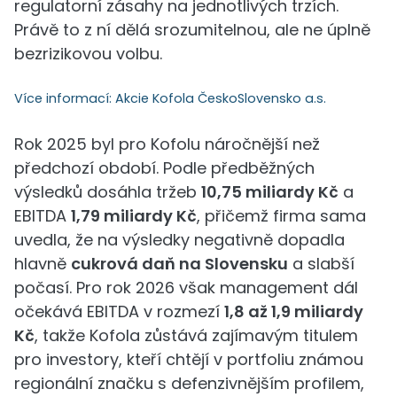
regulatorní zásahy na jednotlivých trzích.
Právě to z ní dělá srozumitelnou, ale ne úplně
bezrizikovou volbu.
Více informací:
Akcie Kofola ČeskoSlovensko a.s.
Rok 2025 byl pro Kofolu náročnější než
předchozí období. Podle předběžných
výsledků dosáhla tržeb
10,75 miliardy Kč
a
EBITDA
1,79 miliardy Kč
, přičemž firma sama
uvedla, že na výsledky negativně dopadla
hlavně
cukrová daň na Slovensku
a slabší
počasí. Pro rok 2026 však management dál
očekává EBITDA v rozmezí
1,8 až 1,9 miliardy
Kč
, takže Kofola zůstává zajímavým titulem
pro investory, kteří chtějí v portfoliu známou
regionální značku s defenzivnějším profilem,