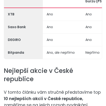
burzu (PSE
XTB
Ano
Ano
Saxo Bank
Ano
Ano
DEGIRO
Ano
Ano
Bitpanda
Ano, ale nepřímo
Nepřímo
Nejlepší akcie v České
republice
V tomto článku vám stručně představíme top
10 nejlepších akcií v České republice,
zaměříme se na jejich rozsah podnikání,