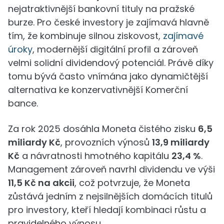
nejatraktivnější bankovní tituly na pražské
burze. Pro české investory je zajímavá hlavně
tím, že kombinuje silnou ziskovost,
zajímavé
úroky
, modernější digitální profil a zároveň
velmi solidní dividendový potenciál. Právě díky
tomu bývá často vnímána jako dynamičtější
alternativa ke konzervativnější Komerční
bance.
Za rok 2025 dosáhla Moneta čistého zisku
6,5
miliardy Kč
, provozních výnosů
13,9 miliardy
Kč
a návratnosti hmotného kapitálu
23,4 %
.
Management zároveň navrhl dividendu ve výši
11,5 Kč na akcii
, což potvrzuje, že Moneta
zůstává jedním z nejsilnějších domácích titulů
pro investory, kteří hledají kombinaci růstu a
pravidelného výnosu.