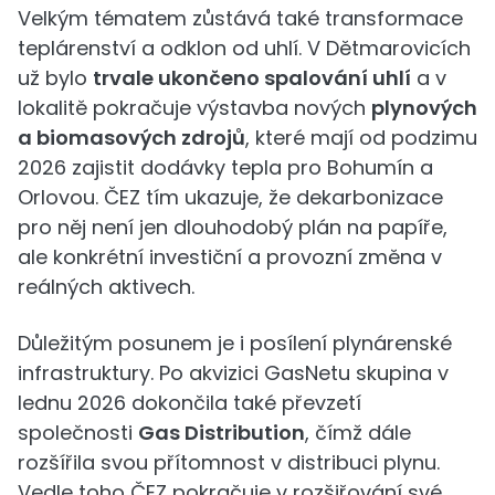
Velkým tématem zůstává také transformace
teplárenství a odklon od uhlí. V Dětmarovicích
už bylo
trvale ukončeno spalování uhlí
a v
lokalitě pokračuje výstavba nových
plynových
a biomasových zdrojů
, které mají od podzimu
2026 zajistit dodávky tepla pro Bohumín a
Orlovou. ČEZ tím ukazuje, že dekarbonizace
pro něj není jen dlouhodobý plán na papíře,
ale konkrétní investiční a provozní změna v
reálných aktivech.
Důležitým posunem je i posílení plynárenské
infrastruktury. Po akvizici GasNetu skupina v
lednu 2026 dokončila také převzetí
společnosti
Gas Distribution
, čímž dále
rozšířila svou přítomnost v distribuci plynu.
Vedle toho ČEZ pokračuje v rozšiřování své