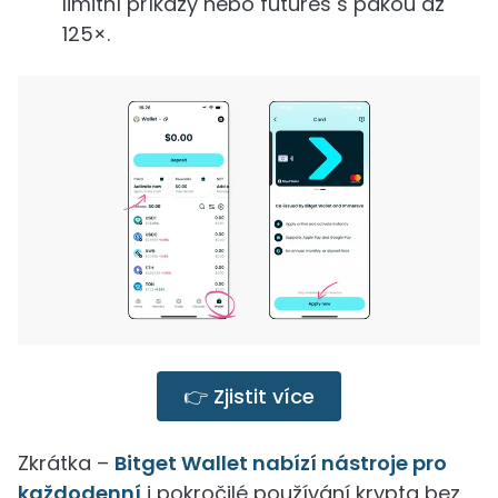
limitní příkazy nebo futures s pákou až
125×.
👉 Zjistit více
Zkrátka –
Bitget Wallet nabízí nástroje pro
každodenní
i pokročilé používání krypta bez