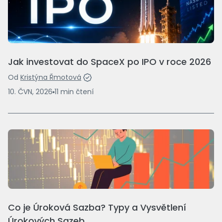
Jak investovat do SpaceX po IPO v roce 2026
Od
Kristýna Řmotová
10. ČVN, 2026
11
min
čtení
Co je Úroková Sazba? Typy a Vysvětlení
Úrokových Sazeb