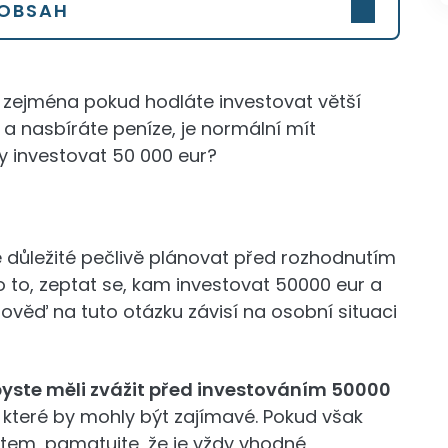
OBSAH
a, zejména pokud hodláte investovat větší
a nasbíráte peníze, je normální mít
dy investovat 50 000 eur?
e důležité pečlivě plánovat před rozhodnutím
 o to, zeptat se, kam investovat 50000 eur a
ověď na tuto otázku závisí na osobní situaci
byste měli zvážit před investováním 50000
, které by mohly být zajímavé. Pokud však
tem, pamatujte, že je vždy vhodné