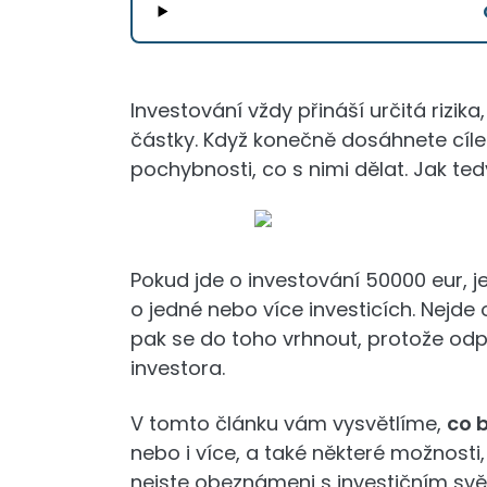
Investování vždy přináší určitá rizik
částky. Když konečně dosáhnete cíle 
pochybnosti, co s nimi dělat. Jak te
Pokud jde o investování 50000 eur, j
o jedné nebo více investicích. Nejde
pak se do toho vrhnout, protože odp
investora.
V tomto článku vám vysvětlíme,
co 
nebo i více, a také některé možnosti
nejste obeznámeni s investičním svě