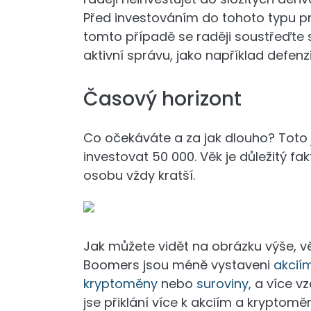
Před investováním do tohoto typu prod
tomto případě se raději soustřeďte 
aktivní správu, jako například defen
Časový horizont
Co očekáváte a za jak dlouho? Toto 
investovat 50 000. Věk je důležitý fa
osobu vždy kratší.
Jak můžete vidět na obrázku výše, věk 
Boomers jsou méně vystaveni
akcií
kryptoměny
nebo
suroviny,
a více v
jse přiklání více k akciím a kryptomě