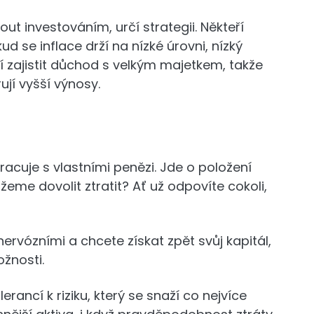
out investováním, určí strategii. Někteří
ud se inflace drží na nízké úrovni, nízký
ějí zajistit důchod s velkým majetkem, takže
ují vyšší výnosy.
pracuje s vlastními penězi. Jde o položení
eme dovolit ztratit? Ať už odpovíte cokoli,
ervózními a chcete získat zpět svůj kapitál,
ožnosti.
erancí k riziku, který se snaží co nejvíce