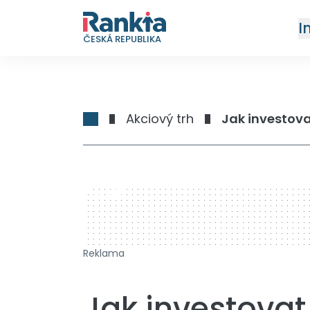
I
ČESKÁ REPUBLIKA
Akciový trh
Jak investova
728 x 90
Reklama
Jak investovat