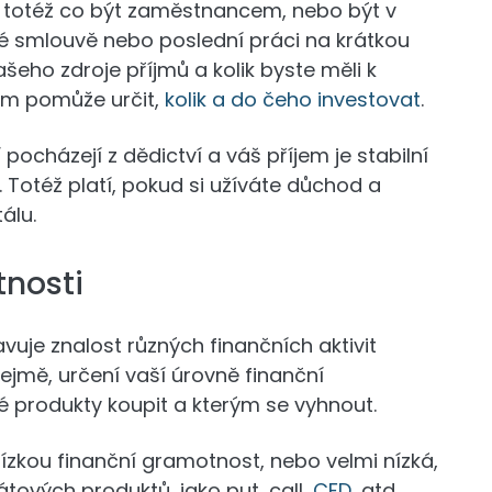
totéž co být zaměstnancem, nebo být v
né smlouvě nebo poslední práci na krátkou
ašeho zdroje příjmů a kolik byste měli k
vám pomůže určit,
kolik a do čeho investovat
.
pocházejí z dědictví a váš příjem je stabilní
á. Totéž platí, pokud si užíváte důchod a
álu.
tnosti
vuje znalost různých finančních aktivit
jmě, určení vaší úrovně finanční
 produkty koupit a kterým se vyhnout.
ízkou finanční gramotnost, nebo velmi nízká,
vátových produktů, jako put, call,
CFD
, atd.