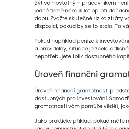
Být samostatným pracovníkem není 
jedné firmě několik let oproti dočas
dobu. Zvažte skutečné riziko ztráty v
dispozici, pokud by se to stalo. To 
Pokud například peníze k investování 
a pravidelný, situace je zcela odlišn
nepotřebujete tolik dostupného kapit
Úroveň finanční gramo
Úroveň
finanční gramotnosti
předsta
dostupných pro investování. Samozře
gramotnosti vám pomůže vědět, jaké
Jako praktický příklad, pokud máte n
raději neinvestujet do složitých deri