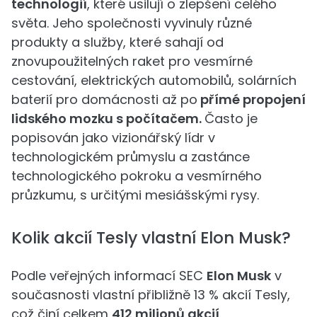
technologií
, které usilují o zlepšení celého
světa. Jeho společnosti vyvinuly různé
produkty a služby, které sahají od
znovupoužitelných raket pro vesmírné
cestování, elektrických automobilů, solárních
baterií pro domácnosti až po
přímé propojení
lidského mozku s počítačem.
Často je
popisován jako vizionářský lídr v
technologickém průmyslu a zastánce
technologického pokroku a vesmírného
průzkumu, s určitými mesiášskými rysy.
Kolik akcií Tesly vlastní Elon Musk?
Podle veřejných informací SEC
Elon Musk
v
současnosti vlastní přibližně 13 % akcií Tesly,
což činí celkem
412 milionů akcií
.