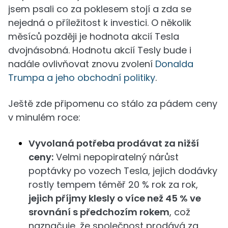
jsem psali co za poklesem stojí a zda se
nejedná o příležitost k investici. O několik
měsíců později je hodnota akcií Tesla
dvojnásobná. Hodnotu akcií Tesly bude i
nadále ovlivňovat znovu zvolení
Donalda
Trumpa a jeho obchodní politiky
.
Ještě zde připomenu co stálo za pádem ceny
v minulém roce:
Vyvolaná potřeba prodávat za nižší
ceny:
Velmi nepopiratelný nárůst
poptávky po vozech Tesla, jejich dodávky
rostly tempem téměř 20 % rok za rok,
jejich příjmy klesly o více než 45 % ve
srovnání s předchozím rokem
, což
naznačuje, že společnost prodává za