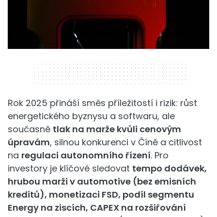
320 x 50
Rok 2025 přináší směs příležitostí i rizik: růst
energetického byznysu a softwaru, ale
současně
tlak na marže kvůli cenovým
úpravám
, silnou konkurenci v Číně a citlivost
na
regulaci autonomního řízení
. Pro
investory je klíčové sledovat
tempo dodávek,
hrubou marži v automotive (bez emisních
kreditů), monetizaci FSD, podíl segmentu
Energy na ziscích, CAPEX na rozšiřování