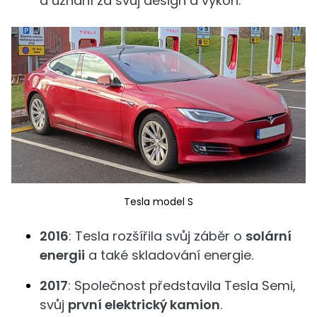
a uznání za svůj design a výkon.
Tesla model S
2016
: Tesla rozšířila svůj záběr o
solární
energii
a také skladování energie.
2017
: Společnost představila Tesla Semi,
svůj
první elektrický kamion
.