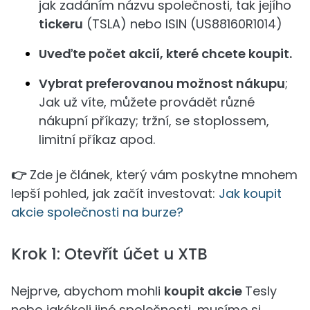
jak zadáním názvu společnosti, tak jejího
tickeru
(TSLA) nebo ISIN (US88160R1014)
Uveďte počet akcií, které chcete koupit.
Vybrat preferovanou možnost nákupu
;
Jak už víte, můžete provádět různé
nákupní příkazy; tržní, se stoplossem,
limitní příkaz apod.
👉
Zde je článek, který vám poskytne mnohem
lepší pohled, jak začít investovat:
Jak koupit
akcie společnosti na burze?
Krok 1: Otevřít účet u XTB
Nejprve, abychom mohli
koupit akcie
Tesly
nebo jakékoli jiné společnosti, musíme si