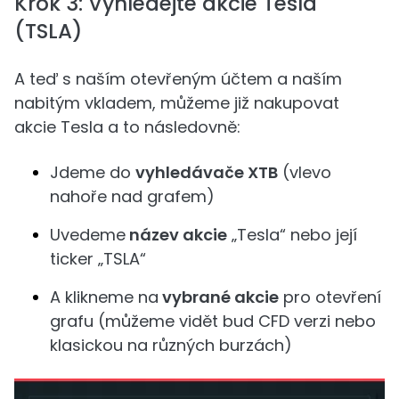
Krok 3: Vyhledejte akcie Tesla
(TSLA)
A teď s naším otevřeným účtem a naším
nabitým vkladem, můžeme již nakupovat
akcie Tesla a to následovně:
Jdeme do
vyhledávače XTB
(vlevo
nahoře nad grafem)
Uvedeme
název akcie
„Tesla“ nebo její
ticker „TSLA“
A klikneme na
vybrané akcie
pro otevření
grafu (můžeme vidět bud CFD verzi nebo
klasickou na různých burzách)