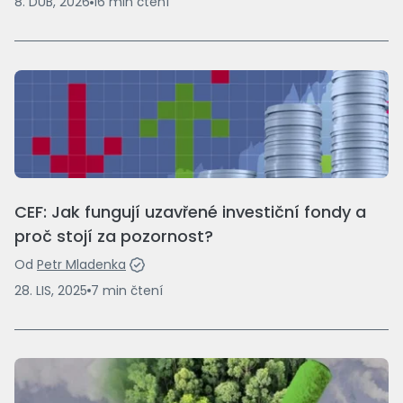
8. DUB, 2026
16
min
čtení
CEF: Jak fungují uzavřené investiční fondy a
proč stojí za pozornost?
Od
Petr Mladenka
28. LIS, 2025
7
min
čtení