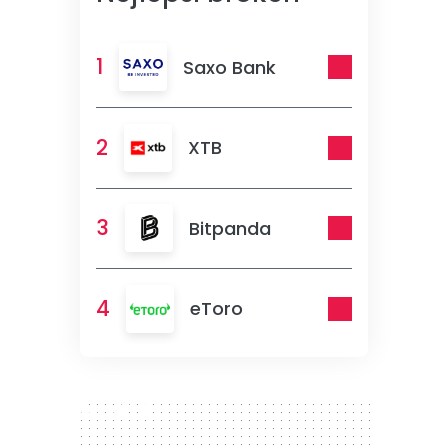
1
Saxo Bank
2
XTB
3
Bitpanda
4
eToro
300 x 250