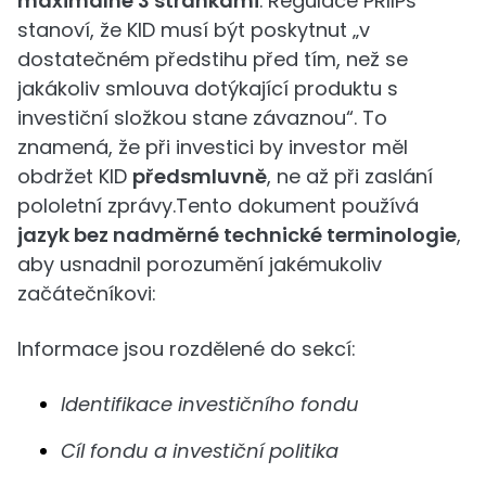
maximálně 3 stránkami
. Regulace PRIIPs
stanoví, že KID musí být poskytnut „v
dostatečném předstihu před tím, než se
jakákoliv smlouva dotýkající produktu s
investiční složkou stane závaznou“. To
znamená, že při investici by investor měl
obdržet KID
předsmluvně
, ne až při zaslání
pololetní zprávy.Tento dokument používá
jazyk bez nadměrné technické terminologie
,
aby usnadnil porozumění jakémukoliv
začátečníkovi:
Informace jsou rozdělené do sekcí:
Identifikace investičního fondu
Cíl fondu a investiční politika