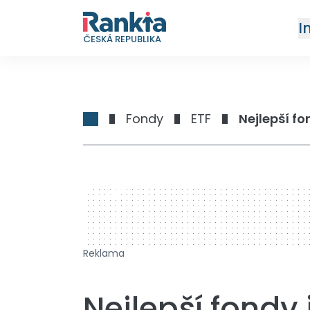
I
ČESKÁ REPUBLIKA
Fondy
ETF
Nejlepší f
728 x 90
Reklama
Nejlepší fondy 