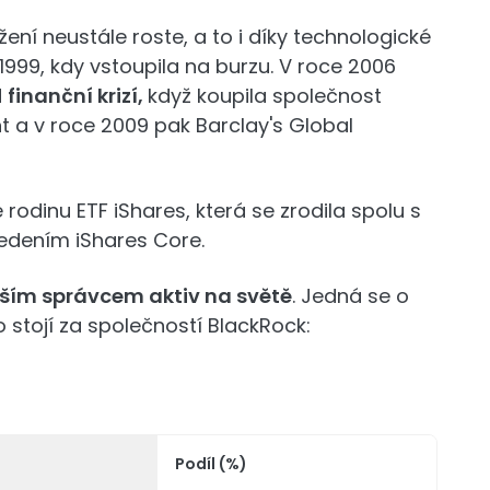
ní neustále roste, a to i díky technologické
1999, kdy vstoupila na burzu. V roce 2006
d
finanční krizí,
když koupila společnost
 a v roce 2009 pak Barclay's Global
 rodinu ETF iShares, která se zrodila spolu s
vedením iShares Core.
tším správcem aktiv na světě
. Jedná se o
do stojí za společností BlackRock:
Podíl (%)