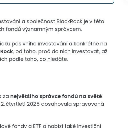
vestování a společnost BlackRock je v této
čních fondů významným správcem.
dku pasivního investování a konkrétně na
kRock
, od toho, proč do nich investovat, až
iích podle toho, co hledáte.
a za
největšího správce fondů na světě
i 2. čtvrtletí 2025 dosahovala spravovaná
vé fondy a ETF a nabízí také investiční