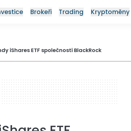
nvestice
Brokeři
Trading
Kryptoměny
ondy iShares ETF společnosti BlackRock
iShares ETF