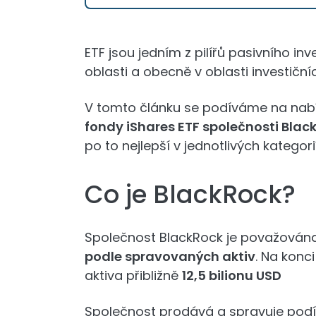
ETF jsou jedním z pilířů pasivního in
oblasti a obecně v oblasti investi
V tomto článku se podíváme na nabí
fondy iShares ETF společnosti Blac
po to nejlepší v jednotlivých kategor
Co je BlackRock?
Společnost BlackRock je považován
podle spravovaných aktiv
. Na konc
aktiva přibližně
12,5 bilionu USD
Společnost prodává a spravuje podílo