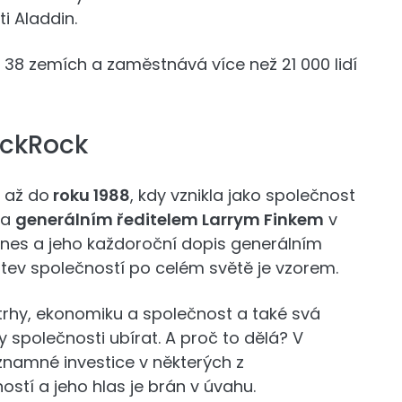
i Aladdin.
38 zemích a zaměstnává více než 21 000 lidí
ackRock
 až do
roku 1988
, kdy vznikla jako společnost
 a
generálním ředitelem Larrym Finkem
v
dodnes a jeho každoroční dopis generálním
ev společností po celém světě je vzorem.
trhy, ekonomiku a společnost a také svá
společnosti ubírat. A proč to dělá? V
znamné investice v některých z
stí a jeho hlas je brán v úvahu.