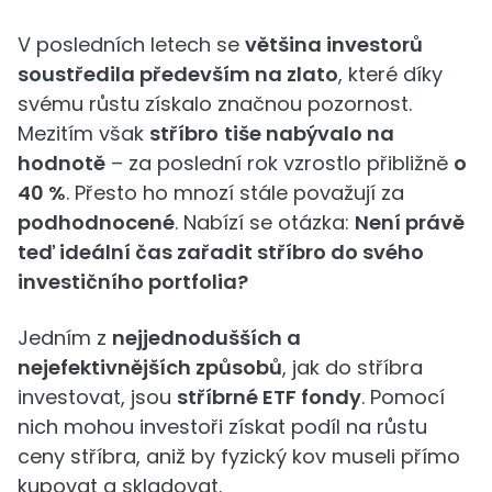
V posledních letech se
většina investorů
soustředila především na zlato
, které díky
svému růstu získalo značnou pozornost.
Mezitím však
stříbro
tiše nabývalo na
hodnotě
– za poslední rok vzrostlo přibližně
o
40 %
. Přesto ho mnozí stále považují za
podhodnocené
. Nabízí se otázka:
Není právě
teď ideální čas zařadit stříbro do svého
investičního portfolia?
Jedním z
nejjednodušších a
nejefektivnějších způsobů
, jak do stříbra
investovat, jsou
stříbrné ETF fondy
. Pomocí
nich mohou investoři získat podíl na růstu
ceny stříbra, aniž by fyzický kov museli přímo
kupovat a skladovat.