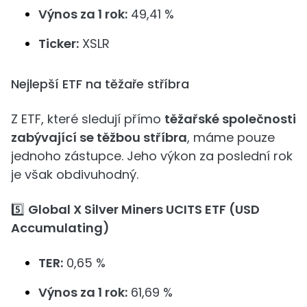
Výnos za 1 rok:
49,41 %
Ticker:
XSLR
Nejlepší ETF na těžaře stříbra
Z ETF, které sledují přímo
těžařské společnosti
zabývající se těžbou stříbra
, máme pouze
jednoho zástupce. Jeho výkon za poslední rok
je však obdivuhodný.
5️⃣
Global X Silver Miners UCITS ETF (USD
Accumulating)
TER:
0,65 %
Výnos za 1 rok:
61,69 %