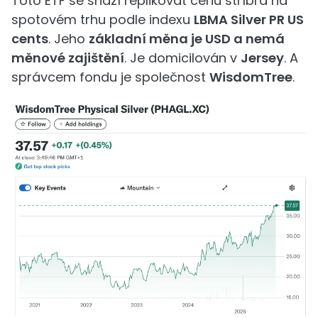
Toto ETF se snaží replikovat cenu stříbra na
spotovém trhu podle indexu
LBMA Silver PR US
cents
. Jeho
základní měna je USD a nemá
měnové zajištění
. Je domicilován v
Jersey
. A
správcem fondu je společnost
WisdomTree
.