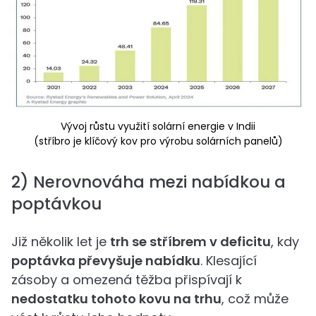
Vývoj růstu využití solární energie v Indii
(stříbro je klíčový kov pro výrobu solárních panelů)
2) Nerovnováha mezi nabídkou a
poptávkou
Již několik let je
trh se stříbrem v deficitu
, kdy
poptávka převyšuje nabídku
. Klesající
zásoby a omezená těžba přispívají k
nedostatku tohoto kovu na trhu
, což může