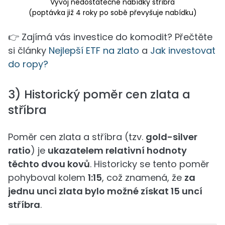
Vývoj nedostatečné nabídky stříbra
(poptávka již 4 roky po sobě převyšuje nabídku)
👉 Zajímá vás investice do komodit? Přečtěte
si články
Nejlepší ETF na zlato
a
Jak investovat
do ropy?
3) Historický poměr cen zlata a
stříbra
Poměr cen zlata a stříbra (tzv.
gold-silver
ratio
) je
ukazatelem relativní hodnoty
těchto dvou kovů
. Historicky se tento poměr
pohyboval kolem
1:15
, což znamená, že
za
jednu unci zlata bylo možné získat 15 uncí
stříbra
.