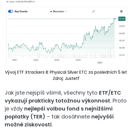
Vývoj ETF Xtrackers IE Physical Silver ETC za posledních 5 let
Zdroj: Justetf
Jak jste nejspíš všimli, všechny tyto
ETF/ETC
vykazují prakticky totožnou výkonnost
. Proto
je vždy
nejlepší volbou fond s nejnižšími
poplatky (TER)
– tak dosáhnete
nejvyšší
možné ziskovosti
.