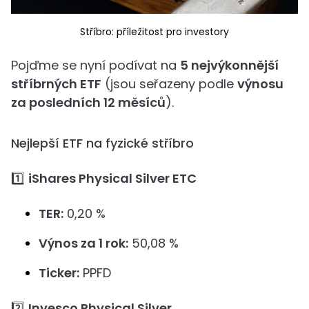
Stříbro: příležitost pro investory
Pojďme se nyní podívat na
5 nejvýkonnější
stříbrných ETF
(jsou seřazeny podle
výnosu
za posledních 12 měsíců
).
Nejlepší ETF na fyzické stříbro
1️⃣
iShares Physical Silver ETC
TER:
0,20 %
Výnos za 1 rok:
50,08 %
Ticker:
PPFD
2️⃣
Invesco Physical Silver