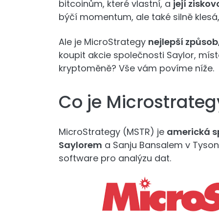
bitcoinům, které vlastní, a
její zisko
býčí momentum, ale také silně klesá,
Ale je MicroStrategy
nejlepší způsob
koupit akcie společnosti Saylor, míst
kryptoměně? Vše vám povíme níže.
Co je Microstrate
MicroStrategy (MSTR) je
americká s
Saylorem
a Sanju Bansalem v Tysons 
software pro analýzu dat.