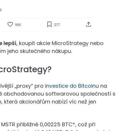
e lepší
, koupit akcie MicroStrategy nebo
vím jeho skutečného nákupu.
icroStrategy?
ivější „proxy“ pro
investice do Bitcoinu
na
ejně obchodovanou softwarovou společností s
, která akcionářům nabízí víc než jen
 MSTR přibližně 0,00225 BTC*, což při