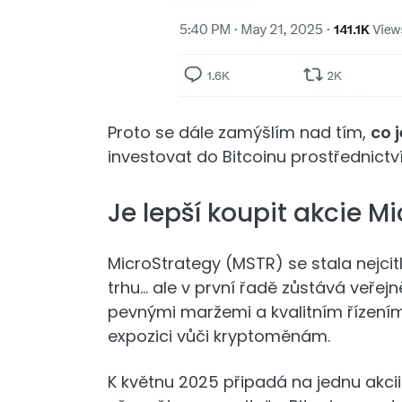
Proto se dále zamýšlím nad tím,
co j
investovat do Bitcoinu prostřednict
Je lepší koupit akcie M
MicroStrategy (MSTR) se stala nejcitl
trhu… ale v první řadě zůstává veř
pevnými maržemi a kvalitním řízením
expozici vůči kryptoměnám.
K květnu 2025 připadá na jednu akcii