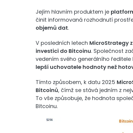
Jejím hlavním produktem je
platfo
činit informovaná rozhodnutí prostř
objemů dat
.
V posledních letech
MicroStrategy 
investici do Bitcoinu
. Společnost z
vedením svého generálního ředitele 
lepší uchovatele hodnoty než hoto
Tímto způsobem, k datu 2025
Micro
Bitcoinů
, čímž se stává jedním z nej
To vše způsobuje, že hodnota společ
Bitcoinu.