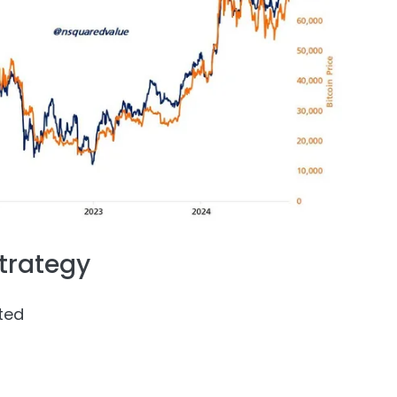
trategy
ted