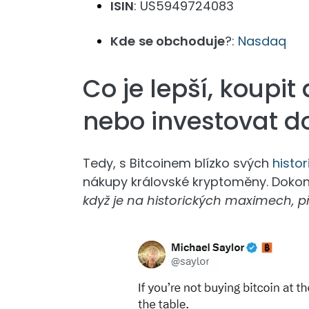
ISIN
: US5949724083
Kde
se obchoduje
?:
Nasdaq
Co je lepší, koupit
nebo investovat do
Tedy, s Bitcoinem blízko svých
histo
nákupy královské kryptoměny. Dokon
když je na historických maximech, př