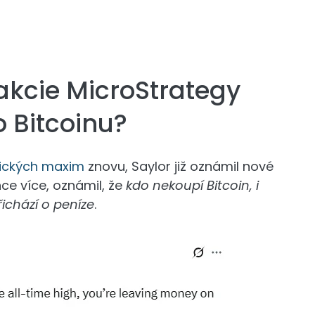
 akcie MicroStrategy
 Bitcoinu?
rických maxim
znovu, Saylor již oznámil nové
ce více, oznámil, že
kdo nekoupí Bitcoin, i
ichází o peníze
.