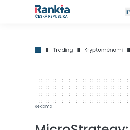
I
ČESKÁ REPUBLIKA
Trading
Kryptoměnami
728 x 90
Reklama
MicroStrategy: