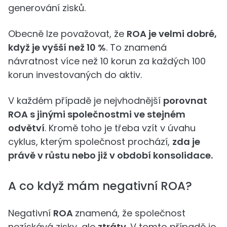
generování zisků.
Obecně lze považovat, že
ROA je velmi dobré,
když je vyšší než 10 %
. To znamená
návratnost více než 10 korun za každých 100
korun investovaných do aktiv.
V každém případě je nejvhodnější
porovnat
ROA s jinými společnostmi ve stejném
odvětví
. Kromě toho je třeba vzít v úvahu
cyklus, kterým společnost prochází,
zda je
právě v růstu nebo již v období konsolidace.
A co když mám negativní ROA?
Negativní
ROA
znamená, že společnost
nezískává zisky, ale
ztráty
. V tomto případě je