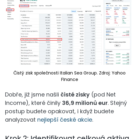
Čistý zisk společnosti Italian Sea Group. Zdroj: Yahoo
FInance
Dobře, již jsme našli
čisté zisky
(pod Net
Income), které činily
36,9 milionů eur
. Stejný
postup budete opakovat, i když budete
analyzovat
nejlepší české akcie
.
Krok 2: Identifikovat celková aktiva.