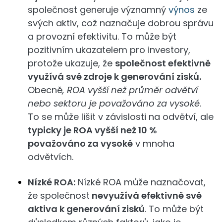
společnost generuje významný
výnos
ze
svých aktiv, což naznačuje dobrou správu
a provozní efektivitu. To může být
pozitivním ukazatelem pro investory,
protože ukazuje, že
společnost efektivně
využívá své zdroje k generování zisků.
Obecně
, ROA vyšší než průměr odvětví
nebo sektoru je považováno za vysoké
.
To se může lišit v závislosti na odvětví, ale
typicky je ROA vyšší než 10 %
považováno za vysoké
v mnoha
odvětvích.
Nízké ROA:
Nízké ROA může naznačovat,
že společnost
nevyužívá efektivně své
aktiva k generování zisků
. To může být