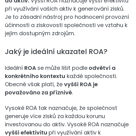
do aktiv.
Vyšší ROA naznačuje vyšší efektivitu
při využívání vašich aktiv k generování zisků.
Je to zásadní nástroj pro hodnocení provozní
účinnosti a ziskovosti společnosti ve vztahu k
jejím dostupným zdrojům.
Jaký je ideální ukazatel ROA?
Ideální
ROA
se může lišit podle
odvětví a
konkrétního kontextu
každé společnosti.
Obecně však platí, že
vyšší ROA je
považováno za příznivé
.
Vysoké ROA tak naznačuje, že společnost
generuje více zisků za každou korunu
investovanou do aktiv. Vysoké ROA naznačuje
vyšší efektivitu
při využívání aktiv k