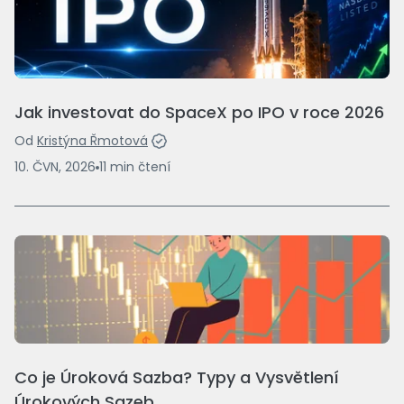
Jak investovat do SpaceX po IPO v roce 2026
Od
Kristýna Řmotová
10. ČVN, 2026
11
min
čtení
Co je Úroková Sazba? Typy a Vysvětlení
Úrokových Sazeb