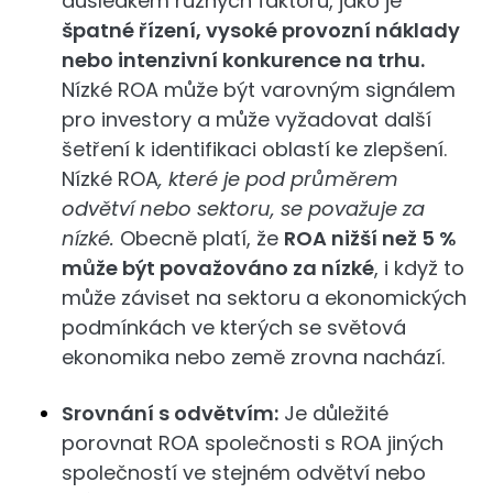
důsledkem různých faktorů, jako je
špatné řízení, vysoké provozní náklady
nebo intenzivní konkurence na trhu.
Nízké ROA může být varovným signálem
pro investory a může vyžadovat další
šetření k identifikaci oblastí ke zlepšení.
Nízké ROA
, které je pod průměrem
odvětví nebo sektoru, se považuje za
nízké.
Obecně platí, že
ROA nižší než 5 %
může být považováno za nízké
, i když to
může záviset na sektoru a ekonomických
podmínkách ve kterých se světová
ekonomika nebo země zrovna nachází.
Srovnání s odvětvím:
Je důležité
porovnat ROA společnosti s ROA jiných
společností ve stejném odvětví nebo