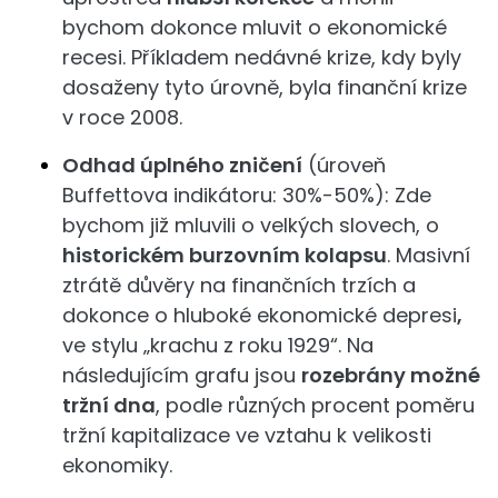
bychom dokonce mluvit o ekonomické
recesi. Příkladem nedávné krize, kdy byly
dosaženy tyto úrovně, byla finanční krize
v roce 2008.
Odhad úplného zničení
(úroveň
Buffettova indikátoru: 30%-50%): Zde
bychom již mluvili o velkých slovech, o
historickém burzovním kolapsu
. Masivní
ztrátě důvěry na finančních trzích a
dokonce o hluboké ekonomické depresi
,
ve stylu „krachu z roku 1929“. Na
následujícím grafu jsou
rozebrány možné
tržní dna
, podle různých procent poměru
tržní kapitalizace ve vztahu k velikosti
ekonomiky.