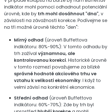
V případě kolapsu na burze by nám Buffettův
indikátor mohl pomoci odhadnout potenciální
úrovně, kde by
trh mohl dosáhnout "dna"
, v
závislosti na závažnosti korekce. Podívejme se
na tři možné úrovně těchto "den":
Mírný odhad
(úroveň Buffettova
indikátoru: 80%-90%): V tomto odhadu by
trh zažíval
významnou, ale
kontrolovanou korekci
. Historické úrovně
v tomto rozmezí považujeme za blízké
správné hodnotě akciového trhu ve
vztahu k velikosti ekonomiky
. I když to
velmi závisí na konkrétní ekonomice.
Střední odhad
(úroveň Buffettova
indikátoru: 60%-70%): Zde by trh byl
uprostřed
hlubší korekce
a mohli