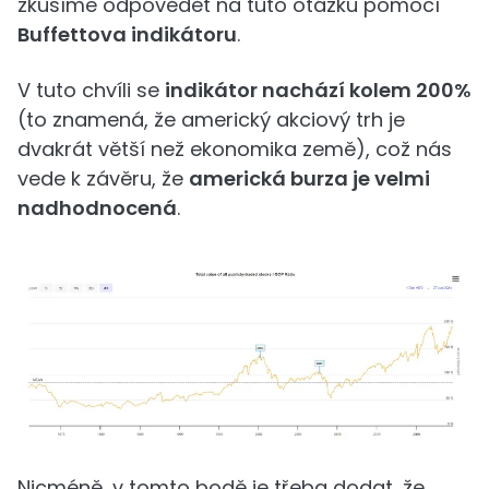
zkusíme odpovědět na tuto otázku pomocí
Buffettova indikátoru
.
V tuto chvíli se
indikátor nachází kolem 200%
(to znamená, že americký akciový trh je
dvakrát větší než ekonomika země), což nás
vede k závěru, že
americká burza je velmi
nadhodnocená
.
Nicméně, v tomto bodě je třeba dodat, že