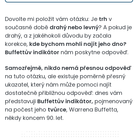
Dovolte mi položit vám otázku: Je
trh
v
současné době
drahý nebo levný
? A pokud je
drahý, a z jakéhokoli důvodu by začala
korekce,
kde bychom mohli najít jeho dno?
Buffettův indikátor
nám poskytne odpověď.
Samozřejmě,
nikdo nemá přesnou odpověď
na tuto otázku, ale existuje poměrně přesný
ukazatel, který nám může pomoci najít
dostatečně přibližnou odpověď: dnes vám
představuji
Buffettův indikátor,
pojmenovaný
na počest jeho
tvůrce
, Warrena Buffetta,
někdy koncem 90. let.
320 x 50