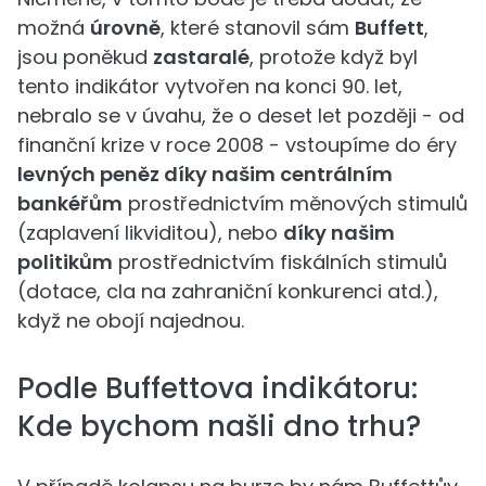
možná
úrovně
, které stanovil sám
Buffett
,
jsou poněkud
zastaralé
, protože když byl
tento indikátor vytvořen na konci 90. let,
nebralo se v úvahu, že o deset let později - od
finanční krize v roce 2008 - vstoupíme do éry
levných peněz díky našim centrálním
bankéřům
prostřednictvím měnových stimulů
(zaplavení likviditou), nebo
díky našim
politikům
prostřednictvím fiskálních stimulů
(dotace, cla na zahraniční konkurenci atd.),
když ne obojí najednou.
Podle Buffettova indikátoru:
Kde bychom našli dno trhu?