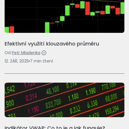
Efektivní využití klouzavého průměru
Od
Petr Mladenka
12. ZÁŘ, 2025
7
min
čtení
Indikátor VWAP: Co to je a jak funguje?