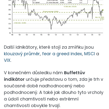
Další idnikátory, které stojí za zmíňku jsou
klouzavý průměr
,
fear a greed index
,
MSCI
a
VIX
.
V konečném důsledku nám
Buffettův
indikátor
určuje představu o tom, zda je trh v
současné době nadhodnocený nebo
podhodnocený. A také jak dlouho tyto vrcholy
a údolí chamtivosti nebo extrémní
chamtivosti obvykle trvají.