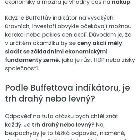
ekonomiky a možná je vhodný čas na
nákup
.
Když je Buffettův indikátor na vysokých
úrovních, investoři obvykle očekávají možnou
korekci nebo pokles cen akcií. Důvodem je, že
v určitém okamžiku by se
ceny akcií měly
sladit se základními ekonomickými
fundamenty země,
jako je růst HDP nebo zisky
společností.
Podle Buffettova indikátoru, je
trh drahý nebo levný?
Odpověď na tuto otázku bych chtěl znát
každý. Je
trh drahý nebo levný
? No,
bezpochyby je to těžká odpověď, nicméně,