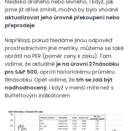
hlediska drahého nebo levného, i když, jak
jsme již dříve zmínili, možná by bylo vhodné
aktualizovat jeho úrovně překoupení nebo
přeprodeje
.
Například, pokud hledáme jinou odpověď
prostřednictvím jiné metriky, můžeme se také
obrátit na PER (poměr ceny k zisku). Tam
vidíme, že aktuálně
je na úrovni 27násobku
pro S&P 500
, oproti historickému průměru
18násobku. Opět vidíme, že
trh se zdá být
nadhodnocený
, i když v menší míře než s
Buffettovým indikátorem.