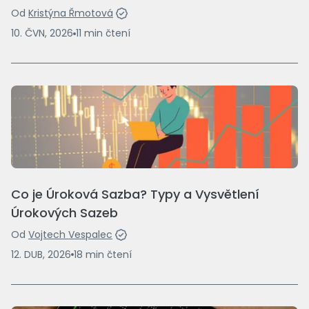
Od
Kristýna Řmotová
10. ČVN, 2026
11
min
čtení
Co je Úroková Sazba? Typy a Vysvětlení
Úrokových Sazeb
Od
Vojtech Vespalec
12. DUB, 2026
18
min
čtení