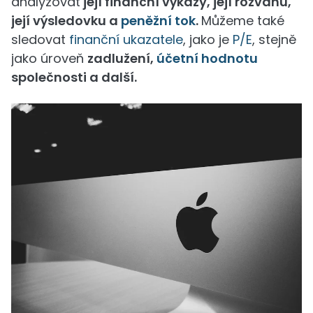
analyzovat
její finanční výkazy, její rozvahu,
její výsledovku a
peněžní tok
.
Můžeme také
sledovat
finanční ukazatele
, jako je
P/E
, stejně
jako úroveň
zadlužení,
účetní hodnotu
společnosti a další.