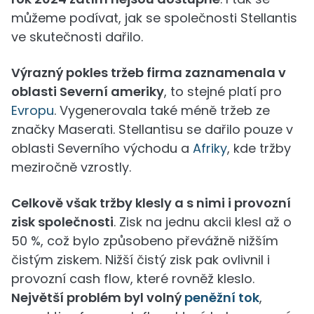
můžeme podívat, jak se společnosti Stellantis
ve skutečnosti dařilo.
Výrazný pokles tržeb firma zaznamenala v
oblasti Severní ameriky
, to stejné platí pro
Evropu
. Vygenerovala také méně tržeb ze
značky Maserati. Stellantisu se dařilo pouze v
oblasti Severního východu a
Afriky
, kde tržby
meziročně vzrostly.
Celkově však tržby klesly a s nimi i provozní
zisk společnosti
. Zisk na jednu akcii klesl až o
50 %, což bylo způsobeno převážně nižším
čistým ziskem. Nižší čistý zisk pak ovlivnil i
provozní cash flow, které rovněž kleslo.
Největší problém byl volný
peněžní tok
,