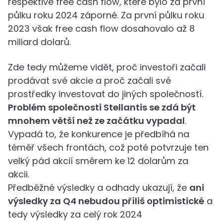
respektive free cash flow, které bylo za první
půlku roku 2024 záporné. Za první půlku roku
2023 však free cash flow dosahovalo až 8
miliard dolarů.
Zde tedy můžeme vidět, proč investoři začali
prodávat své akcie a proč začali své
prostředky investovat do jiných společností.
Problém společnosti Stellantis se zdá být
mnohem větší než ze začátku vypadal
.
Vypadá to, že konkurence je předbíhá na
téměř všech frontách, což poté potvrzuje ten
velký pád akcií směrem ke 12 dolarům za
akcii.
Předběžné výsledky a odhady ukazují, že
ani
výsledky za Q4 nebudou příliš optimistické
a
tedy výsledky za celý rok 2024