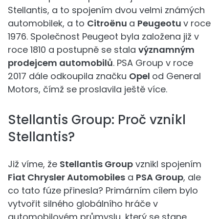
Stellantis, a to spojením dvou velmi známých
automobilek, a to
Citroënu
a
Peugeotu
v roce
1976. Společnost Peugeot byla založena již v
roce 1810 a postupně se stala
významným
prodejcem automobilů
. PSA Group v roce
2017 dále odkoupila značku
Opel
od General
Motors, čímž se proslavila ještě více.
Stellantis Group: Proč vznikl
Stellantis?
Již víme, že
Stellantis Group
vznikl spojením
Fiat Chrysler Automobiles
a
PSA Group
, ale
co tato fúze přinesla? Primárním cílem bylo
vytvořit silného globálního hráče v
automobilovém průmyslu, který se stane