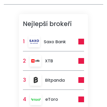
Nejlepší brokeři
1
Saxo Bank
2
XTB
3
Bitpanda
4
eToro