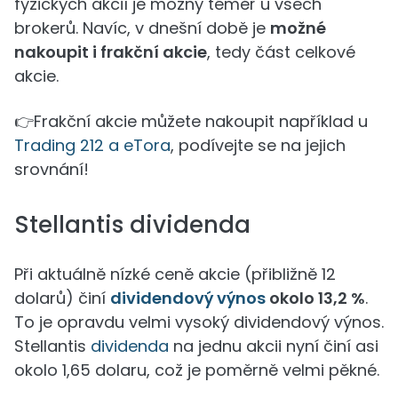
fyzických akcií je možný téměř u všech
brokerů. Navíc, v dnešní době je
možné
nakoupit i frakční akcie
, tedy část celkové
akcie.
👉Frakční akcie můžete nakoupit například u
Trading 212 a eTora
, podívejte se na jejich
srovnání!
Stellantis dividenda
Při aktuálně nízké ceně akcie (přibližně 12
dolarů) činí
dividendový výnos
okolo 13,2 %
.
To je opravdu velmi vysoký dividendový výnos.
Stellantis
dividenda
na jednu akcii nyní činí asi
okolo 1,65 dolaru, což je poměrně velmi pěkné.