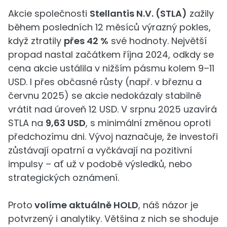
Akcie společnosti
Stellantis N.V. (STLA)
zažily
během posledních 12 měsíců výrazný pokles,
když ztratily
přes 42 %
své hodnoty. Největší
propad nastal začátkem října 2024, odkdy se
cena akcie ustálila v nižším pásmu kolem 9–11
USD. I přes občasné růsty (např. v březnu a
červnu 2025) se akcie nedokázaly stabilně
vrátit nad úroveň 12 USD. V srpnu 2025 uzavírá
STLA na
9,63 USD
, s minimální změnou oproti
předchozímu dni. Vývoj naznačuje, že investoři
zůstávají opatrní a vyčkávají na pozitivní
impulsy – ať už v podobě výsledků, nebo
strategických oznámení.
Proto
volíme aktuálně HOLD
, náš názor je
potvrzený i analytiky. Většina z nich se shoduje