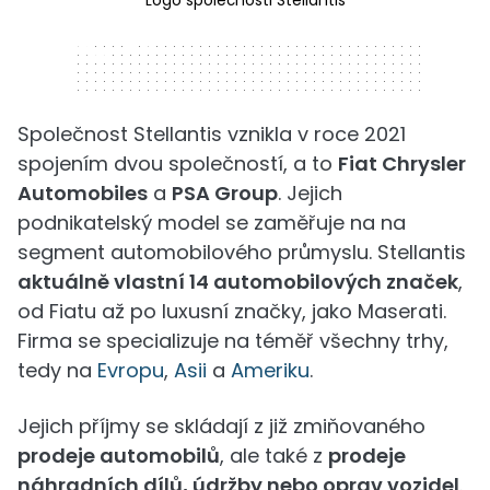
320 x 50
Společnost Stellantis vznikla v roce 2021
spojením dvou společností, a to
Fiat Chrysler
Automobiles
a
PSA Group
. Jejich
podnikatelský model se zaměřuje na na
segment automobilového průmyslu. Stellantis
aktuálně vlastní 14 automobilových značek
,
od Fiatu až po luxusní značky, jako Maserati.
Firma se specializuje na téměř všechny trhy,
tedy na
Evropu
,
Asii
a
Ameriku
.
Jejich příjmy se skládají z již zmiňovaného
prodeje automobilů
, ale také z
prodeje
náhradních dílů, údržby nebo oprav vozidel
.