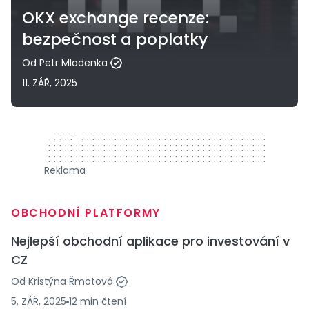
OKX exchange recenze:
bezpečnost a poplatky
Od
Petr Mladenka
11. ZÁŘ, 2025
320 x 50
Reklama
OBCHODNÍ PLATFORMY
Nejlepší obchodní aplikace pro investování v
CZ
Od
Kristýna Řmotová
5. ZÁŘ, 2025
12
min
čtení