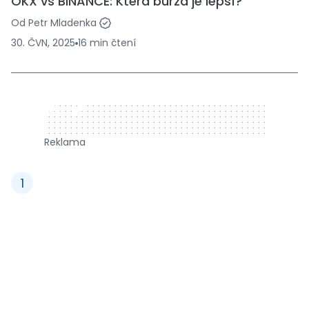
OKX vs BINANCE: Která burza je lepší?
Od
Petr Mladenka
30. ČVN, 2025
16
min
čtení
320 x 50
Reklama
1