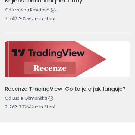
Nejlepší obchodní platformy
Od
Kristýna Řmotová
3. ZÁŘ, 2025
12
min
čtení
Recenze TradingView: Co to je a jak funguje?
Od
Lucie Osmanská
2. ZÁŘ, 2025
12
min
čtení