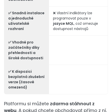
✅
Snadná instalace
❌ Vlastní indikátory lze
a jednoduché
programovat pouze v
uživatelské
jazyce MQL
, což omezuje
rozhraní
dostupnost nástrojů
✅
Vhodné pro
začátečníky
díky
přehlednosti a
široké dostupnosti
✅ K dispozici
bezplatná zkušební
verze
(časově
omezená)
Platformu si můžete
zdarma stáhnout z
webu
. A pokud chcete obchodovat přímo z ní,