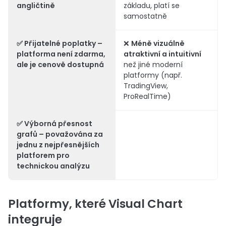
angličtině
základu, platí se
samostatně
✅
Přijatelné poplatky
–
❌
Méně vizuálně
platforma není zdarma,
atraktivní a intuitivní
ale je cenově dostupná
než jiné moderní
platformy (např.
TradingView,
ProRealTime)
✅
Výborná přesnost
grafů
– považována za
jednu z nejpřesnějších
platforem pro
technickou analýzu
Platformy, které Visual Chart
integruje