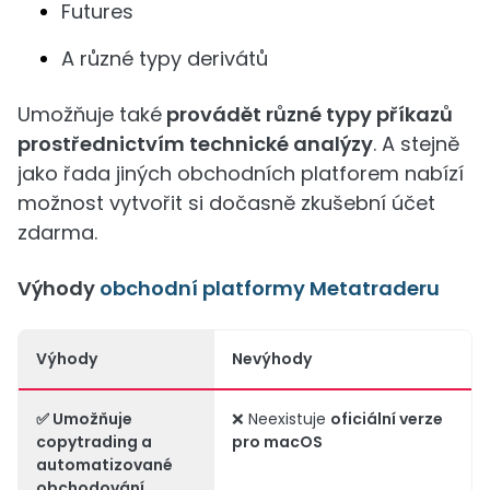
Futures
A různé typy derivátů
Umožňuje také
provádět různé typy příkazů
prostřednictvím technické analýzy
. A stejně
jako řada jiných obchodních platforem nabízí
možnost vytvořit si dočasně zkušební účet
zdarma.
Výhody
obchodní platformy Metatraderu
Výhody
Nevýhody
✅ Umožňuje
❌ Neexistuje
oficiální verze
copytrading
a
pro macOS
automatizované
obchodování