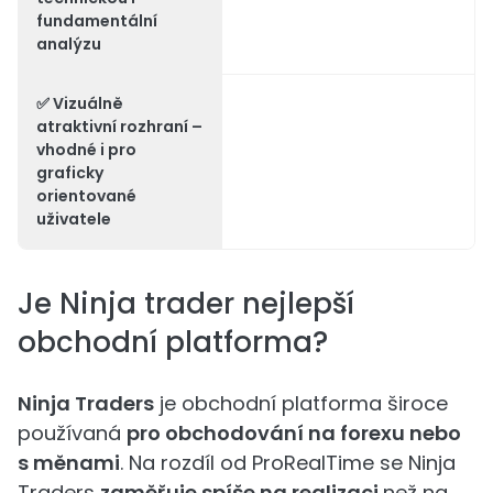
fundamentální
analýzu
✅
Vizuálně
atraktivní rozhraní
–
vhodné i pro
graficky
orientované
uživatele
Je Ninja trader nejlepší
obchodní platforma?
Ninja Traders
je obchodní platforma široce
používaná
pro obchodování na forexu nebo
s měnami
. Na rozdíl od ProRealTime se Ninja
Traders
zaměřuje spíše na realizaci
než na