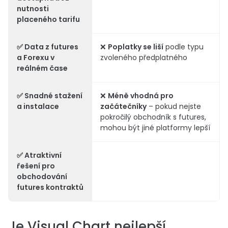
nutnosti
placeného tarifu
✅
Data z futures
❌
Poplatky se liší
podle typu
a Forexu v
zvoleného předplatného
reálném čase
✅
Snadné stažení
❌
Méně vhodná pro
a instalace
začátečníky
– pokud nejste
pokročilý obchodník s futures,
mohou být jiné platformy lepší
✅
Atraktivní
řešení pro
obchodování
futures kontraktů
Je Visual Chart nejlepší