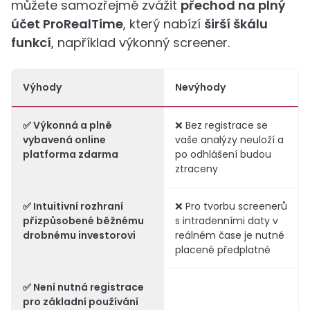
můžete samozřejmě zvážit
přechod na plný
účet ProRealTime
, který nabízí
širší škálu
funkcí
, například výkonný screener.
Výhody
Nevýhody
✅ Výkonná a plně
❌ Bez registrace se
vybavená online
vaše analýzy neuloží a
platforma zdarma
po odhlášení budou
ztraceny
✅ Intuitivní rozhraní
❌ Pro tvorbu screenerů
přizpůsobené běžnému
s intradenními daty v
drobnému investorovi
reálném čase je nutné
placené předplatné
✅ Není nutná registrace
pro základní používání