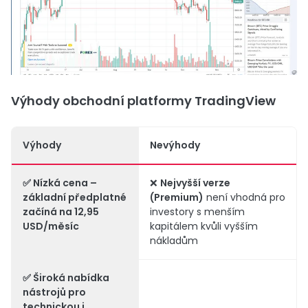
Výhody obchodní platformy TradingView
Výhody
Nevýhody
✅
Nízká cena
–
❌
Nejvyšší verze
základní předplatné
(Premium)
není vhodná pro
začíná na
12,95
investory s menším
USD/měsíc
kapitálem kvůli vyšším
nákladům
✅
Široká nabídka
nástrojů
pro
technickou i