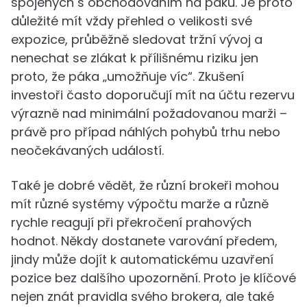
spojených s obchodováním na páku. Je proto
důležité mít vždy přehled o velikosti své
expozice, průběžně sledovat tržní vývoj a
nenechat se zlákat k přílišnému riziku jen
proto, že páka „umožňuje víc“. Zkušení
investoři často doporučují mít na účtu rezervu
výrazně nad minimální požadovanou marži –
právě pro případ náhlých pohybů trhu nebo
neočekávaných událostí.
Také je dobré vědět, že různí brokeři mohou
mít různé systémy výpočtu marže a různě
rychle reagují při překročení prahových
hodnot. Někdy dostanete varování předem,
jindy může dojít k automatickému uzavření
pozice bez dalšího upozornění. Proto je klíčové
nejen znát pravidla svého brokera, ale také