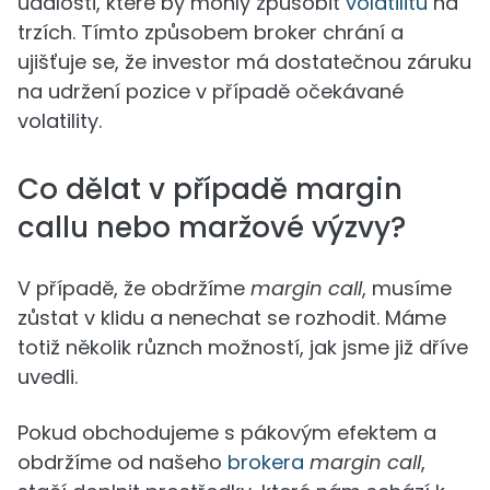
události, které by mohly způsobit
volatilitu
na
trzích. Tímto způsobem broker chrání a
ujišťuje se, že investor má dostatečnou záruku
na udržení pozice v případě očekávané
volatility.
Co dělat v případě margin
callu nebo maržové výzvy?
V případě, že obdržíme
margin call
, musíme
zůstat v klidu a nenechat se rozhodit. Máme
totiž několik různch možností, jak jsme již dříve
uvedli.
Pokud obchodujeme s pákovým efektem a
obdržíme od našeho
brokera
margin call
,