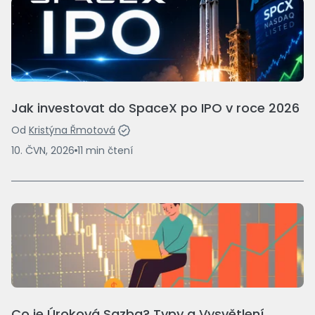
Jak investovat do SpaceX po IPO v roce 2026
Od
Kristýna Řmotová
10. ČVN, 2026
11
min
čtení
Co je Úroková Sazba? Typy a Vysvětlení