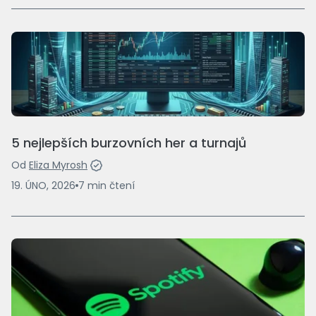
5 nejlepších burzovních her a turnajů
Od
Eliza Myrosh
19. ÚNO, 2026
7
min
čtení