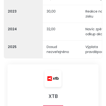
2023
30,00
Reakce na r
zisku
2024
32,00
Navíc zpětn
odkup akcií
2025
Dosud
Výplata
nezveřejněno
pravděpodo
XTB