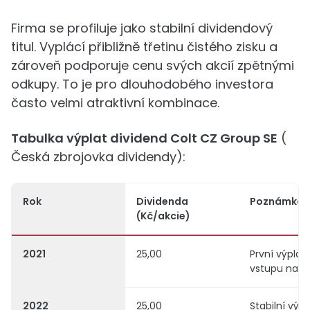
Firma se profiluje jako stabilní dividendový
titul. Vyplácí přibližně třetinu čistého zisku a
zároveň podporuje cenu svých akcií zpětnými
odkupy. To je pro dlouhodobého investora
často velmi atraktivní kombinace.
Tabulka výplat dividend Colt CZ Group SE
(
Česká zbrojovka dividendy):
Rok
Dividenda
Poznámka
(Kč/akcie)
2021
25,00
První výplat
vstupu na b
2022
25,00
Stabilní výn