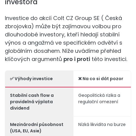
investora
Investice do akcií Colt CZ Group SE ( Česká
zbrojovka) může být zajímavou volbou pro
dlouhodobé investory, kteří hledají stabilní
výnos a angažmá ve specifickém odvětví s
globálním dosahem. Níže uvádíme přehled
klíčových argumentů
pro i proti
této investici.
✅
Výhody investice
❌
Na co si dát pozor
Stabilní cash flow a
Geopolitická rizika a
pravidelná výplata
regulační omezení
dividend
Mezinárodní působnost
Nízká likvidita na burze
(USA, EU, Asie)