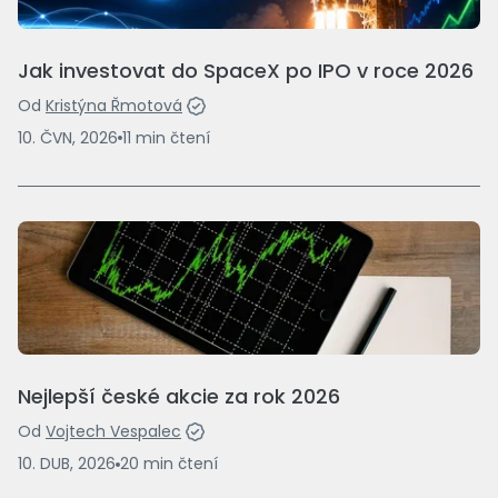
Jak investovat do SpaceX po IPO v roce 2026
Od
Kristýna Řmotová
10. ČVN, 2026
11
min
čtení
Nejlepší české akcie za rok 2026
Od
Vojtech Vespalec
10. DUB, 2026
20
min
čtení