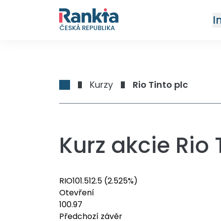
I
ČESKÁ REPUBLIKA
Kurzy
Rio Tinto plc
Kurz akcie Rio 
RIO
101.51
2.5
(2.525%)
Otevření
100.97
Předchozí závěr