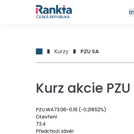
I
ČESKÁ REPUBLIKA
Kurzy
PZU SA
Kurz akcie PZU
PZU.WA
73.06
-0.16
(-0.21852%)
Otevření
73.4
Předchozí závěr