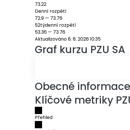
73.22
Denní rozpětí
72.9
—
73.76
52týdenní rozpětí
53.36
—
73.76
Aktualizováno 8. 8. 2026 10:35
Graf kurzu
PZU SA
Obecné informace 
Klíčové metriky P
Přehled