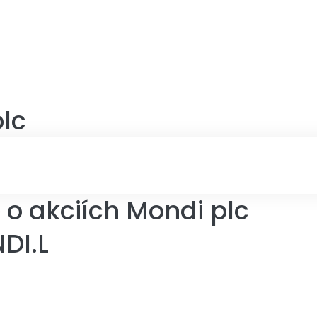
lc
o akciích Mondi plc
DI.L