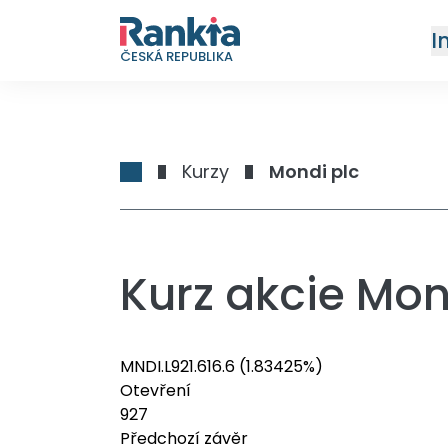
I
ČESKÁ REPUBLIKA
Kurzy
Mondi plc
Kurz akcie Mon
MNDI.L
921.6
16.6
(1.83425%)
Otevření
927
Předchozí závěr