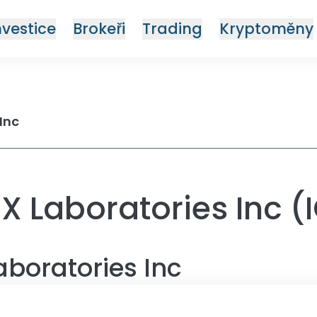
nvestice
Brokeři
Trading
Kryptoměny
Inc
XX Laboratories Inc (
aboratories Inc