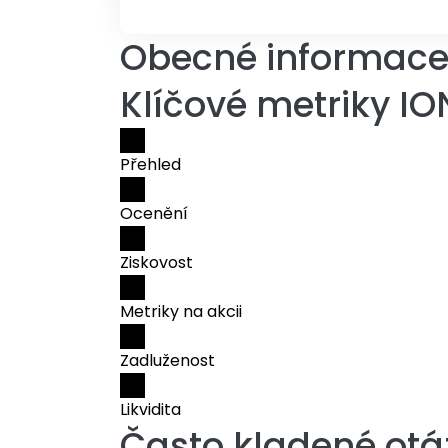
Obecné informace 
Klíčové metriky IO
Přehled
Ocenění
Ziskovost
Metriky na akcii
Zadluženost
Likvidita
Často kladené otá