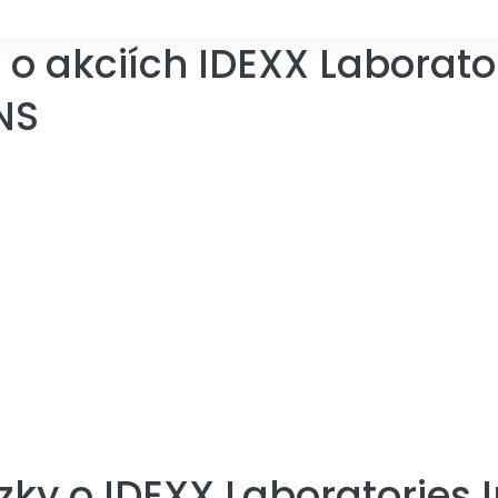
o akciích IDEXX Laborator
NS
zky o
IDEXX Laboratories 