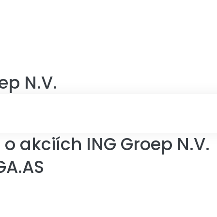
ep N.V.
o akciích ING Groep N.V.
GA.AS