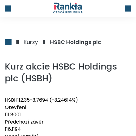
ČESKÁ REPUBLIKA
Kurzy
HSBC Holdings plc
Kurz akcie HSBC Holdings
plc (HSBH)
HSBH
112.35
-3.7694
(-3.24614%)
Otevření
111.8001
Předchozí závěr
116.1194