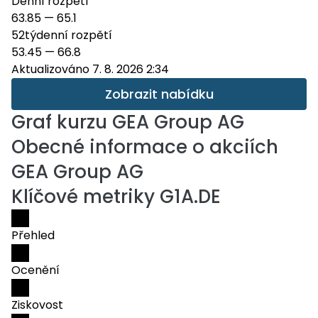
Denní rozpětí
63.85
—
65.1
52týdenní rozpětí
53.45
—
66.8
Aktualizováno 7. 8. 2026 2:34
Zobrazit nabídku
Graf kurzu
GEA Group AG
Obecné informace o akciích
GEA Group AG
Klíčové metriky G1A.DE
Přehled
Ocenění
Ziskovost