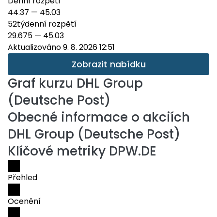
Denní rozpětí
44.37
—
45.03
52týdenní rozpětí
29.675
—
45.03
Aktualizováno 9. 8. 2026 12:51
Zobrazit nabídku
Graf kurzu
DHL Group
(Deutsche Post)
Obecné informace o akciích
DHL Group (Deutsche Post)
Klíčové metriky DPW.DE
Přehled
Ocenění