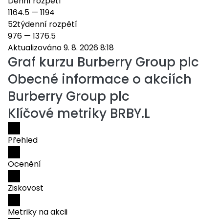
Denní rozpětí
1164.5
—
1194
52týdenní rozpětí
976
—
1376.5
Aktualizováno 9. 8. 2026 8:18
Graf kurzu
Burberry Group plc
Obecné informace o akciích
Burberry Group plc
Klíčové metriky BRBY.L
Přehled
Ocenění
Ziskovost
Metriky na akcii