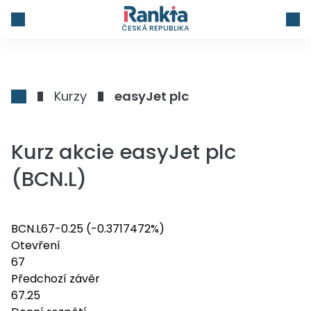
ČESKÁ REPUBLIKA
Kurzy
easyJet plc
Kurz akcie easyJet plc
(BCN.L)
BCN.L
67
-0.25
(-0.3717472%)
Otevření
67
Předchozí závěr
67.25