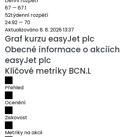
Denní rozpětí
67
—
67.1
52týdenní rozpětí
24.92
—
70
Aktualizováno 8. 8. 2026 13:37
Graf kurzu
easyJet plc
Obecné informace o akciích
easyJet plc
Klíčové metriky BCN.L
Přehled
Ocenění
Ziskovost
Metriky na akcii