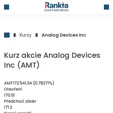
ČESKÁ REPUBLIKA
Kurzy
Analog Devices Inc
Kurz akcie Analog Devices
Inc (AMT)
AMT
172.54
1.34
(0.78271%)
Otevření
170.51
Předchozí závěr
171.2