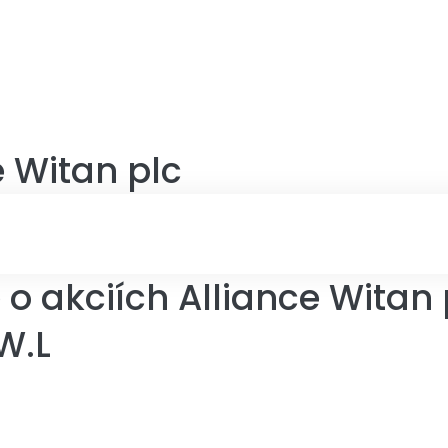
e Witan plc
o akciích Alliance Witan 
W.L