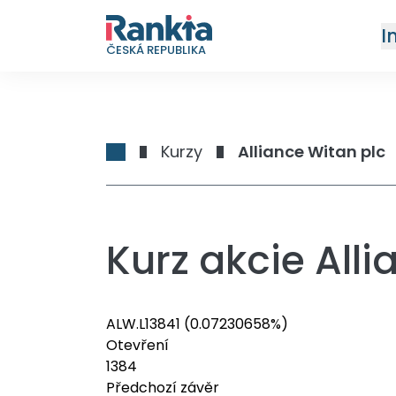
I
ČESKÁ REPUBLIKA
Kurzy
Alliance Witan plc
Kurz akcie All
ALW.L
1384
1
(0.07230658%)
Otevření
1384
Předchozí závěr