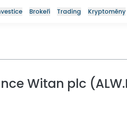
nvestice
Brokeři
Trading
Kryptoměny
iance Witan plc (ALW.