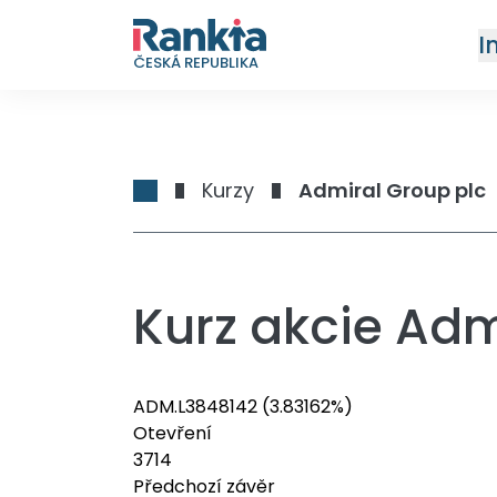
I
ČESKÁ REPUBLIKA
Kurzy
Admiral Group plc
Kurz akcie Adm
ADM.L
3848
142
(3.83162%)
Otevření
3714
Předchozí závěr