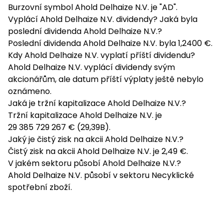
Burzovní symbol Ahold Delhaize N.V. je "AD".
Vyplácí Ahold Delhaize N.V. dividendy? Jaká byla
poslední dividenda Ahold Delhaize N.V.?
Poslední dividenda Ahold Delhaize N.V. byla 1,2400 €.
Kdy Ahold Delhaize N.V. vyplatí příští dividendu?
Ahold Delhaize N.V. vyplácí dividendy svým
akcionářům, ale datum příští výplaty ještě nebylo
oznámeno.
Jaká je tržní kapitalizace Ahold Delhaize N.V.?
Tržní kapitalizace Ahold Delhaize N.V. je
29 385 729 267 € (29,39B).
Jaký je čistý zisk na akcii Ahold Delhaize N.V.?
Čistý zisk na akcii Ahold Delhaize N.V. je 2,49 €.
V jakém sektoru působí Ahold Delhaize N.V.?
Ahold Delhaize N.V. působí v sektoru Necyklické
spotřební zboží.