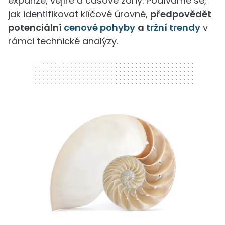
expanze, vějíře a časové zóny. Podíváme se,
jak identifikovat klíčové úrovně,
předpovědět
potenciální
cenové pohyby
a
tržní trendy
v
rámci technické analýzy.
320 x 50