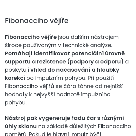
Fibonacciho vějíře
Fibonacciho vějíře
jsou dalším nástrojem
široce používaným v technické analýze.
Pomáhají identifikovat potenciální úrovně
supportu a rezistence (podpory a odporu)
a
poskytují
vhled do načasování a hloubky
korekcí
po impulzním pohybu. Při použití
Fibonacciho vějířů se čára táhne od nejnižší
hodnoty k nejvyšší hodnotě impulzního
pohybu.
Nástroj pak vygeneruje řadu čar s různými
úhly sklonu
na základě důležitých Fibonacciho
poměrů. Pokud je hlavní impulz býčí,