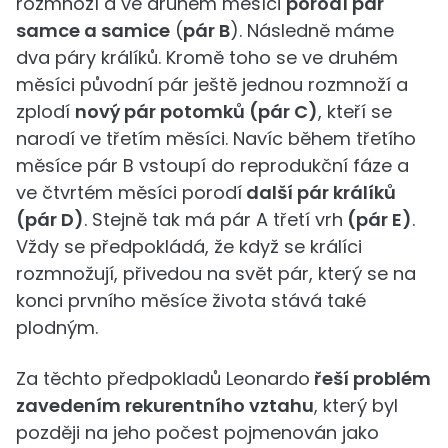
rozmnoží a ve druhém měsíci
porodí pár
samce a samice
(
pár B
). Následně máme
dva páry králíků. Kromě toho se ve druhém
měsíci původní pár ještě jednou rozmnoží a
zplodí
nový pár potomků (pár C)
, kteří se
narodí ve třetím měsíci. Navíc během třetího
měsíce pár B vstoupí do reprodukční fáze a
ve čtvrtém měsíci porodí
další pár králíků
(pár D)
. Stejně tak má pár A třetí vrh
(pár E)
.
Vždy se předpokládá, že když se králíci
rozmnožují, přivedou na svět pár, který se na
konci prvního měsíce života stává také
plodným.
Za těchto předpokladů Leonardo
řeší problém
zavedením rekurentního vztahu
, který byl
později na jeho počest pojmenován jako