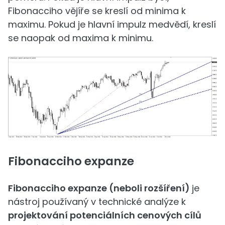
Fibonacciho vějíře se kreslí od minima k
maximu. Pokud je hlavní impulz medvědí, kreslí
se naopak od maxima k minimu.
Fibonacciho expanze
Fibonacciho expanze (neboli rozšíření)
je
nástroj používaný v technické analýze k
projektování potenciálních cenových cílů