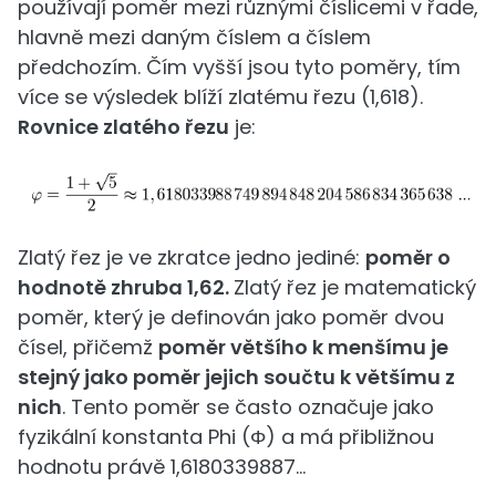
používají poměr mezi různými číslicemi v řade,
hlavně mezi daným číslem a číslem
předchozím. Čím vyšší jsou tyto poměry, tím
více se výsledek blíží zlatému řezu (1,618).
Rovnice zlatého řezu
je:
Zlatý řez je ve zkratce jedno jediné:
poměr o
hodnotě zhruba 1,62.
Zlatý řez je matematický
poměr, který je definován jako poměr dvou
čísel, přičemž
poměr většího k menšímu je
stejný jako poměr jejich součtu k většímu z
nich
. Tento poměr se často označuje jako
fyzikální konstanta Phi (Φ) a má přibližnou
hodnotu právě 1,6180339887...