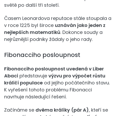
světě po další tři století.
Časem Leonardova reputace stále stoupala a
v roce 1225 byl široce
uznáván jako jeden z
nejlepších matematiků
. Dokonce soudy a
nejrůznější podniky žádaly o jeho rady.
Fibonacciho posloupnost
Fibonacciho posloupnost uvedená v Liber
Abaci
představuje
výzvu pro výpočet růstu
králičí populace
od jejího počátečního stavu.
K vyřešení tohoto problému Fibonacci
navrhuje následující řešení.
Začínáme se
dvěma králíky
(pár A)
, kteří se