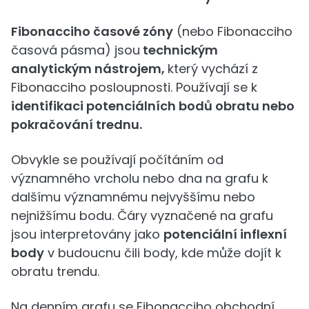
Fibonacciho časové zóny
(nebo Fibonacciho
časová pásma) jsou
technickým
analytickým nástrojem,
který vychází z
Fibonacciho posloupnosti. Používají se k
identifikaci potenciálních bodů obratu nebo
pokračování trednu.
Obvykle se používají počítáním od
významného vrcholu nebo dna na grafu k
dalšímu významnému nejvyššímu nebo
nejnižšímu bodu. Čáry vyznačené na grafu
jsou interpretovány jako
potenciální inflexní
body
v budoucnu čili body, kde může dojít k
obratu trendu.
Na denním grafu se Fibonacciho obchodní