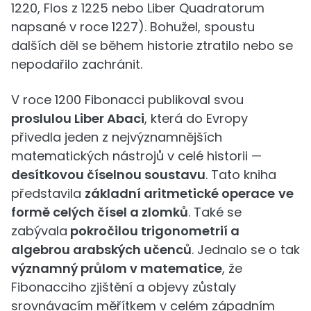
1220, Flos z 1225 nebo Liber Quadratorum
napsané v roce 1227). Bohužel, spoustu
dalších děl se během historie ztratilo nebo se
nepodařilo zachránit.
V roce 1200 Fibonacci publikoval svou
proslulou Liber Abaci
, která do Evropy
přivedla jeden z nejvýznamnějších
matematických nástrojů v celé historii —
desítkovou číselnou soustavu
. Tato kniha
představila
základní aritmetické operace
ve
formě celých čísel a zlomků
. Také se
zabývala
pokročilou trigonometrií a
algebrou arabských učenců
. Jednalo se o tak
významný průlom v matematice
, že
Fibonacciho zjištění a objevy zůstaly
srovnávacím měřítkem v celém západním