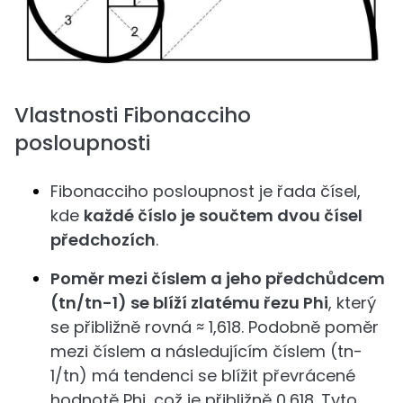
Vlastnosti Fibonacciho
posloupnosti
Fibonacciho posloupnost je řada čísel,
kde
každé číslo je součtem dvou čísel
předchozích
.
Poměr mezi číslem a jeho předchůdcem
(tn/tn-1) se blíží zlatému řezu Phi
, který
se přibližně rovná ≈ 1,618. Podobně poměr
mezi číslem a následujícím číslem (tn-
1/tn) má tendenci se blížit převrácené
hodnotě Phi, což je přibližně 0,618. Tyto