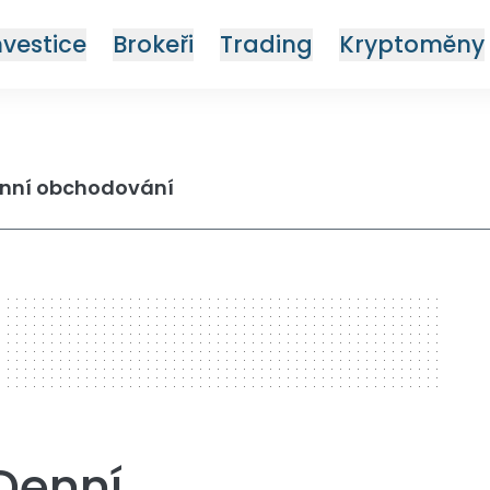
nvestice
Brokeři
Trading
Kryptoměny
enní obchodování
Denní