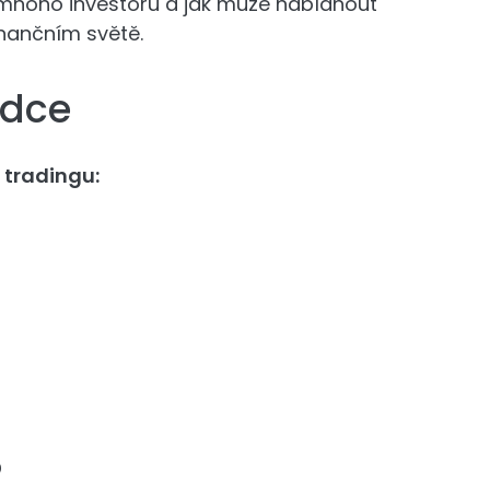
o mnoho investorů a jak může nabídnout
nančním světě.
odce
 tradingu:
?