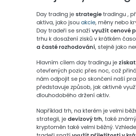
Day trading je
strategie
tradingu , p
aktiva, jako jsou
akcie
, měny nebo k
Day tradeři se snaží
využít cenové 
trhu k dosažení zisků v krátkém čas
a časté rozhodování
, stejně jako n
Hlavním cílem day tradingu je
získat
otevřených pozic přes noc, což přin
nám odpojit se po skončení naší pr
představuje způsob, jak aktivně využ
dlouhodobého držení aktiv.
Například trh, na kterém je velmi běžn
strategii, je
devizový trh
, také známý
kryptoměn také velmi běžný. Vzhledem
tradeři snaží
využít příležitosti v 