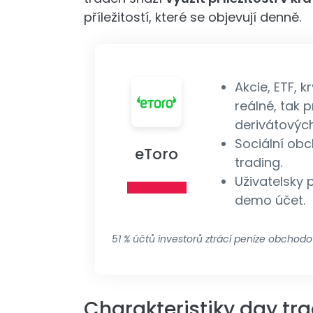
příležitostí, které se objevují denně.
Akcie, ETF, 
reálné, tak 
derivátovýc
Sociální ob
eToro
trading.
Uživatelsky 
demo účet.
51 % účtů investorů ztrácí peníze obchod
Charakteristiky day tr