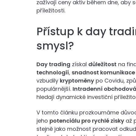
zažívají ceny aktiv během dne, aby se
příležitosti.
Přístup k day trad
smysl?
Day trading
získal
důležitost
na fin
technologií
,
snadnost komunikace
vzbudily
kryptoměny
po Covidu, způs
populárnější.
Intradenní obchodová
hledají dynamické investiční příležitos
V tomto článku prozkoumáme důvody,
jeho
potenciálu pro rychlé zisky
až 
stejně jako možnost pracovat odkudk