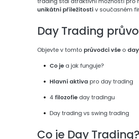
trading stal atraktivní možností pr
unikátní příležitosti
v současném fi
Day Trading prův
Objevte v tomto
průvodci vše
o
day
Co je
a jak funguje?
Hlavní aktiva
pro day trading
4
filozofie
day tradingu
Day trading vs swing trading
Co je Day Trading