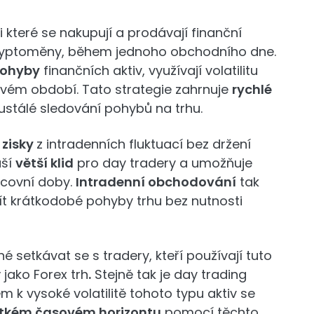
ři které se nakupují a prodávají finanční
ryptoměny, během jednoho obchodního dne.
pohyby
finančních aktiv, využívají volatilitu
ovém období. Tato strategie zahrnuje
rychlé
eustálé sledování pohybů na trhu.
 zisky
z intradenních fluktuací bez držení
áší
větší klid
pro day tradery a umožňuje
acovní doby.
Intradenní obchodování
tak
ít krátkodobé pohyby trhu bez nutnosti
é setkávat se s tradery, kteří používají tuto
 jako Forex trh
.
Stejně tak je day trading
 k vysoké volatilitě tohoto typu aktiv se
krátkém časovém horizontu
pomocí těchto