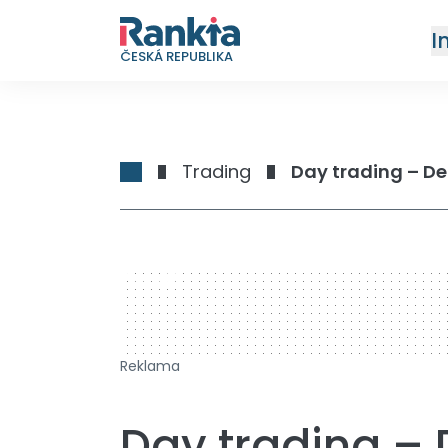
I
ČESKÁ REPUBLIKA
Trading
Day trading – D
728 x 90
Reklama
Day trading – 