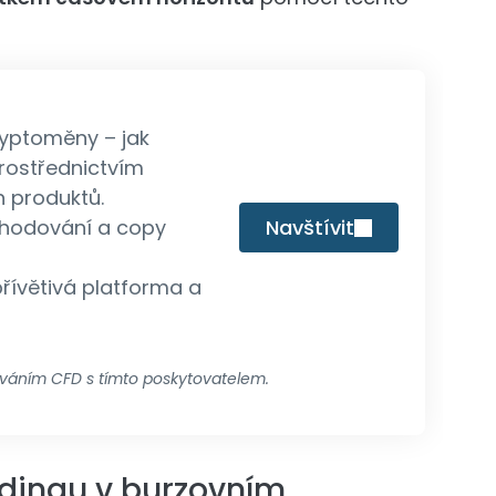
kryptoměny – jak
prostřednictvím
h produktů.
chodování a copy
Navštívit
přívětivá platforma a
ováním CFD s tímto poskytovatelem.
adingu v burzovním