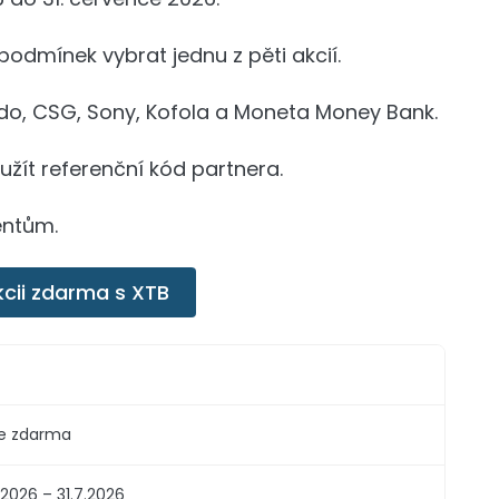
 podmínek vybrat jednu z pěti akcií.
ndo, CSG, Sony, Kofola a Moneta Money Bank.
užít referenční kód partnera.
entům.
kcii zdarma s XTB
ie zdarma
.2026 – 31.7.2026