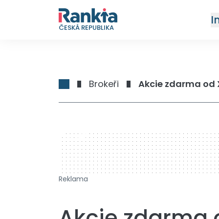
I
ČESKÁ REPUBLIKA
Brokeři
Akcie zdarma od X
728 x 90
Reklama
Akcie zdarma 