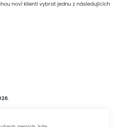
u noví klienti vybrat jednu z následujících
2026
.
 všech zemích, kde