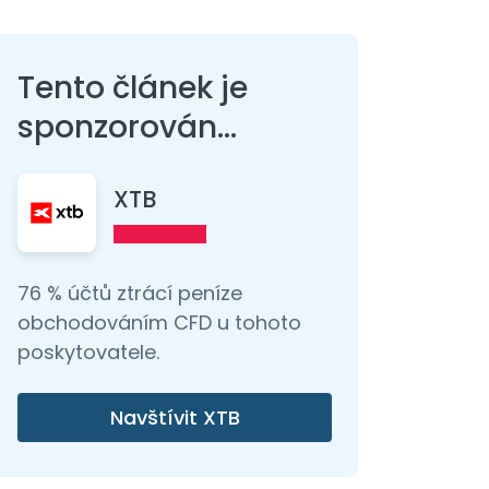
Tento článek je
sponzorován...
XTB
76 % účtů ztrácí peníze
obchodováním CFD u tohoto
poskytovatele.
Navštívit XTB