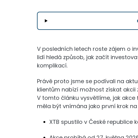
V posledních letech roste zájem o in
lidí hledá způsob, jak začít investo
komplikací.
Právě proto jsme se podívali na akt
klientům nabízí možnost získat akci
V tomto článku vysvětlíme, jak akce 
měla být vnímána jako první krok n
XTB spustilo v České republice
Akce probíhá od 27. května 2026