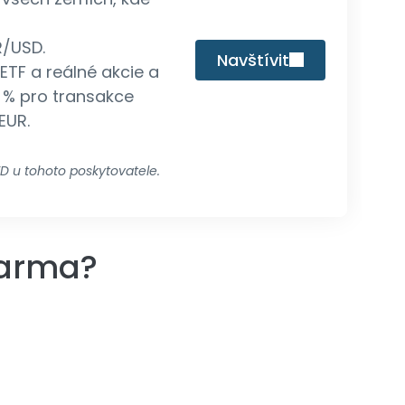
R/USD.
Navštívit
TF a reálné akcie a
 % pro transakce
EUR.
D u tohoto poskytovatele.
darma?