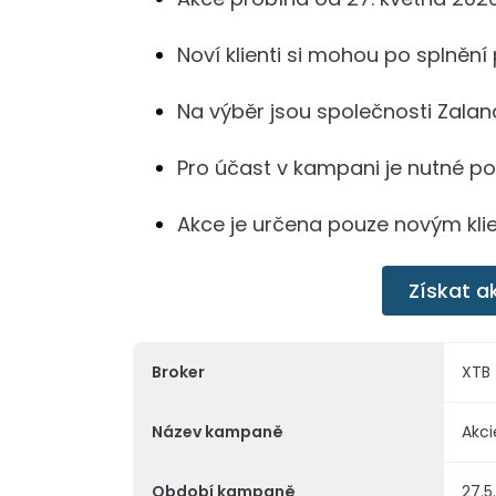
Noví klienti si mohou po splnění
Na výběr jsou společnosti Zala
Pro účast v kampani je nutné po
Akce je určena pouze novým kli
Získat a
Broker
XTB
Název kampaně
Akc
Období kampaně
27.5