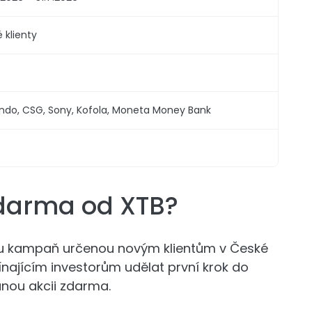
 klienty
ndo, CSG, Sony, Kofola, Moneta Money Bank
zdarma od XTB?
ou kampaň určenou novým klientům v České
ínajícím investorům udělat první krok do
anou akcii zdarma.