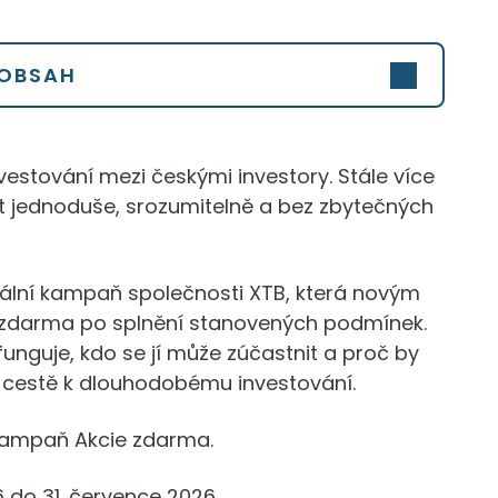
OBSAH
vestování mezi českými investory. Stále více
vat jednoduše, srozumitelně a bez zbytečných
uální kampaň společnosti XTB, která novým
i zdarma po splnění stanovených podmínek.
funguje, kdo se jí může zúčastnit a proč by
a cestě k dlouhodobému investování.
 kampaň Akcie zdarma.
 do 31. července 2026.